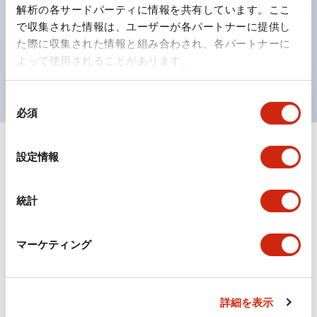
の点灯/消灯の認識および、点灯時のランプ色の識別が
解析の各サードパーティに情報を共有しています。ここ
対応。
で収集された情報は、ユーザーが各パートナーに提供し
た際に収集された情報と組み合わされ、各パートナーに
ISO 3864-4安全色に対応。危険時や緊急事態時の色表
よって使用されることがあります。
現がより明確・鮮明で、より多くの方が識別可能に。
同
必須
意
の
選
+
仕様
設定情報
すべて展開
択
形状仕様
統計
環境仕様
マーケティング
機能仕様
機械的仕様
詳細を表示