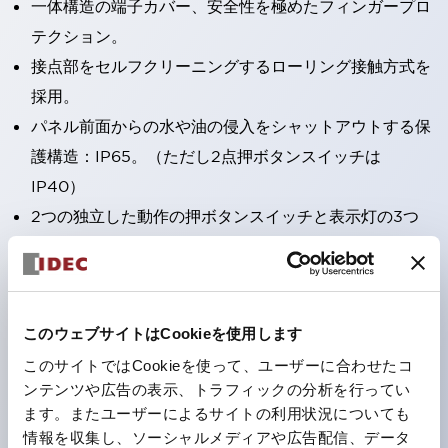
一体構造の端子カバー、安全性を極めたフィンガープロ
テクション。
接点部をセルフクリーニングするローリング接触方式を
採用。
パネル前面からの水や油の侵入をシャットアウトする保
護構造：IP65。（ただし2点押ボタンスイッチは
IP40）
2つの独立した動作の押ボタンスイッチと表示灯の3つ
の機能を1つのスイッチで可能にした2点押ボタンスイッ
チも完備。
ワールドワイドなニーズに対応する各種電圧を完備。
このウェブサイトはCookieを使用します
1つで6色の役をこなすLED球（LSRD球）。これまで色
ごとに分かれていたLED球を、1色のLED球で各色を表
このサイトではCookieを使って、ユーザーに合わせたコ
ンテンツや広告の表示、トラフィックの分析を行ってい
現できるようにしました。
ます。またユーザーによるサイトの利用状況についても
カラーユニバーサルデザインに対応。表示灯（角平形）
情報を収集し、ソーシャルメディアや広告配信、データ