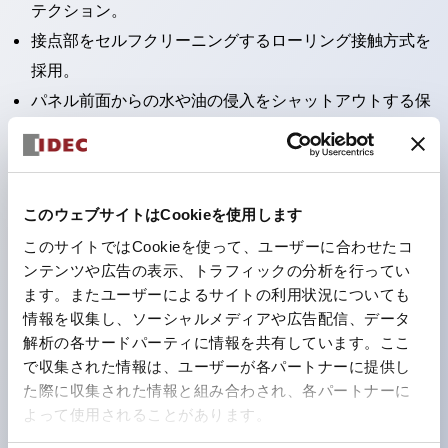
テクション。
接点部をセルフクリーニングするローリング接触方式を
採用。
パネル前面からの水や油の侵入をシャットアウトする保
護構造：IP65。（ただし2点押ボタンスイッチは
IP40）
2つの独立した動作の押ボタンスイッチと表示灯の3つ
このウェブサイトはCookieを使用します
の機能を1つのスイッチで可能にした2点押ボタンスイッ
このサイトではCookieを使って、ユーザーに合わせたコ
チも完備。
ンテンツや広告の表示、トラフィックの分析を行ってい
ワールドワイドなニーズに対応する各種電圧を完備。
ます。またユーザーによるサイトの利用状況についても
1つで6色の役をこなすLED球（LSRD球）。これまで色
情報を収集し、ソーシャルメディアや広告配信、データ
ごとに分かれていたLED球を、1色のLED球で各色を表
解析の各サードパーティに情報を共有しています。ここ
で収集された情報は、ユーザーが各パートナーに提供し
現できるようにしました。
た際に収集された情報と組み合わされ、各パートナーに
カラーユニバーサルデザインに対応。表示灯（角平形）
よって使用されることがあります。
の点灯/消灯の認識および、点灯時のランプ色の識別が