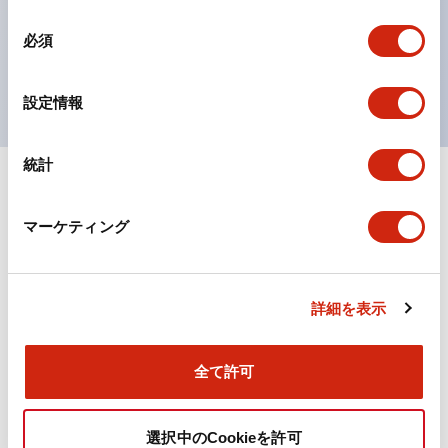
対応。
同
必須
ISO 3864-4安全色に対応。危険時や緊急事態時の色表
意
の
現がより明確・鮮明で、より多くの方が識別可能に。
選
設定情報
択
統計
+
仕様
すべて展開
マーケティング
機能仕様
詳細を表示
ドキュメントとファイル
全て許可
カタログ
取扱説明書
CAD
規格・認証
技術文書
その他
選択中のCookieを許可