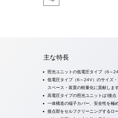
一覧を表示する
モビリティソリューション
セーフティホイールドライブ（SWD）
アシストホイールドライブ（AWD）
一覧を表示する
業界別
AGV/AMR
タブレットに安全機能を追加
安全対策の死角をなくし人身事故を防ぐ
主な特長
人とAGVとの突発的な接触への対策
無人搬送車の低床化と安全性を両立
照光ユニットの低電圧タイプ（6～2
この表示器がAGVに向く理由
移動式ロボットの安全対策
一覧を表示する
低電圧タイプ（6～24V）のサイズ
自動車
スペース・装置の軽量化に貢献しま
ロボットに潜むリスクを徹底検証
安全柵内の人的被害を削減
高電圧タイプの照光ユニットは1接点
大型表示灯の統一で工数削減
小型装置の安全対策
一体構造の端子カバー、安全性を極
水素ステーションに信頼のおける防爆対策を
E-モビリティの時代にむけて
接点部をセルフクリーニングするロ
リチウムイオン電池製造における金属（主に銅）混入対策