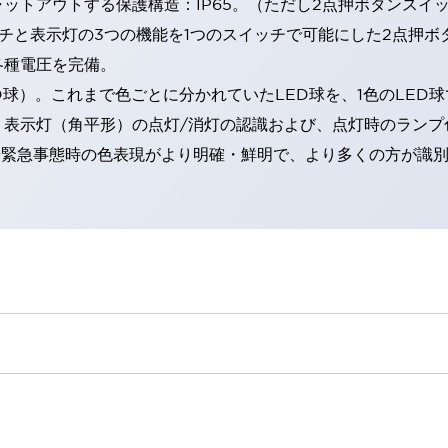
トアウトする保護構造：IP65。（ただし2点押ボタンスイッチ
チと表示灯の3つの機能を1つのスイッチで可能にした2点押ボ
各種電圧を完備。
RD球）。これまで色ごとに分かれていたLED球を、1色のLE
。表示灯（角平形）の点灯/消灯の認識および、点灯時のランプ
険時や緊急事態時の色表現がより明確・鮮明で、より多くの方が識