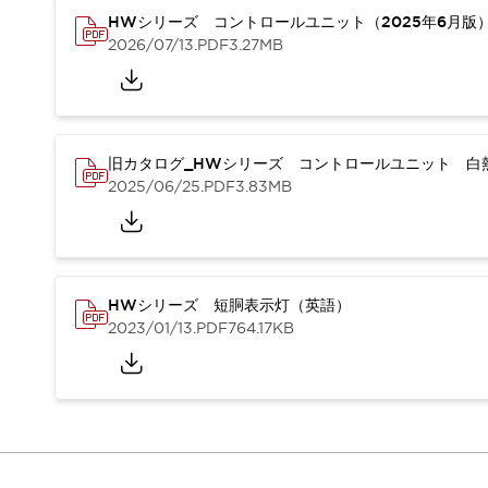
重量物搬送アシスト
HWシリーズ コントロールユニット（2025年6月版
COLLABORATIVE ROBOTS
2026/07/13
.PDF
3.27MB
SWD搭載 AMR開発キット
防爆ソリューション
「防爆受注製品」のご提案
防爆技術への取り組み
旧カタログ_HWシリーズ コントロールユニット 白熱
防爆関連の法律・政令・省令
2025/06/25
.PDF
3.83MB
防爆安全セミナー
アプリケーション・事例
防爆技術
一覧を表示する
プリント基板製品ソリューション
商品箱詰め装置
HWシリーズ 短胴表示灯（英語）
人と機械の接点を清潔に
2023/01/13
.PDF
764.17KB
一覧を表示する
ダウンロード
デジタルカタログ
RoHS指令への取り組み
規格認証製品
ソフトウェアダウンロード
Automation Organizer