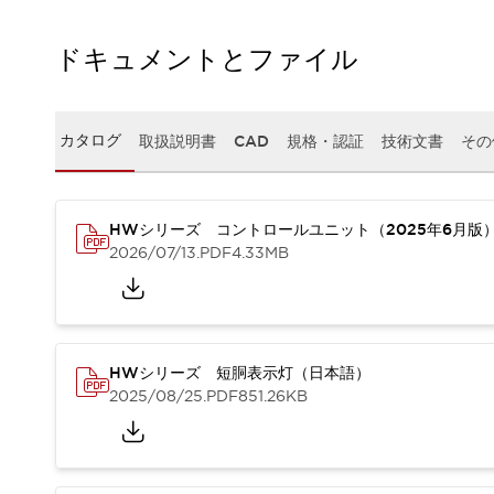
本質的な対策で爆発事故のリスクを抑える
半導体製造装置の設計自由度を高める方法
ドキュメントとファイル
ダウンタイムを長引かせるスイッチ交換を瞬時に
安全規格への対応
危険性の低い機械にカテゴリ2安全リレーモジュールの選択を
光電センサでは実現できなかった工数を削減する手段とは？
カタログ
取扱説明書
CAD
規格・認証
技術文書
その
一覧を表示する
業界別
一覧を表示する
ソリューション
HWシリーズ コントロールユニット（2025年6月版
安全、そしてその先へ
2026/07/13
.PDF
4.33MB
IDECの安全コンセプト
IDECの協調安全/Safety2.0
安全に関する法令・規格
基礎からわかる安全機器講座
安全セミナー/安全コンサルティング
HWシリーズ 短胴表示灯（日本語）
2025/08/25
.PDF
851.26KB
SISTEMAとは
一覧を表示する
IIoT対応デバイス
RFID認証
制御パネルレス
AGV/AMRの開発&導入促進