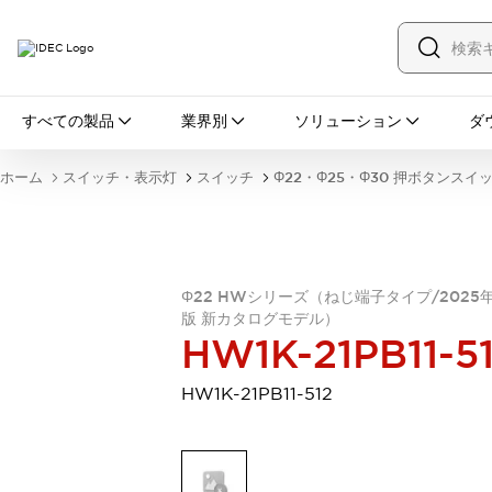
すべての製品
すべての製品
業界別
ソリューション
ダ
スイッチ・表示灯
スイッチ
表示灯・ブザー
ホーム
スイッチ・表示灯
スイッチ
Φ22・Φ25・Φ30 押ボタンスイ
一覧を表示する
安全・防爆機器
安全機器
防爆機器
一覧を表示する
インダストリアルコンポーネンツ
リレー・タイマ
端子台
電源機器
Φ22 HWシリーズ（ねじ端子タイプ/2025
版 新カタログモデル）
サーキットプロテクタ
LED照明
HW1K-21PB11-5
一覧を表示する
オートメーション
HW1K-21PB11-512
PLC
プログラマブル表示器
産業用イーサネット
一覧を表示する
センシング
センサ
自動認識
イオナイザ