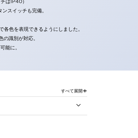
はIP40）
タンスイッチも完備。
D球で各色を表現できるようにしました。
色の識別が対応。
別可能に。
+
すべて展開