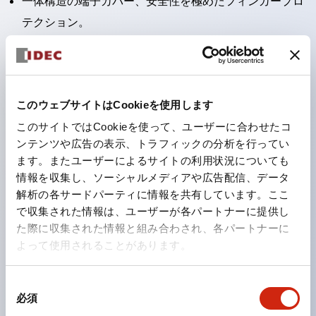
一体構造の端子カバー、安全性を極めたフィンガープロ
テクション。
接点部をセルフクリーニングするローリング接触方式を
採用。
パネル前面からの水や油の侵入をシャットアウトする保
このウェブサイトはCookieを使用します
護構造：IP65。（ただし2点押ボタンスイッチは
このサイトではCookieを使って、ユーザーに合わせたコ
IP40）
ンテンツや広告の表示、トラフィックの分析を行ってい
2つの独立した動作の押ボタンスイッチと表示灯の3つ
ます。またユーザーによるサイトの利用状況についても
の機能を1つのスイッチで可能にした2点押ボタンスイッ
情報を収集し、ソーシャルメディアや広告配信、データ
チも完備。
解析の各サードパーティに情報を共有しています。ここ
で収集された情報は、ユーザーが各パートナーに提供し
ワールドワイドなニーズに対応する各種電圧を完備。
た際に収集された情報と組み合わされ、各パートナーに
1つで6色の役をこなすLED球（LSRD球）。これまで色
よって使用されることがあります。
ごとに分かれていたLED球を、1色のLED球で各色を表
現できるようにしました。
同
カラーユニバーサルデザインに対応。表示灯（角平形）
必須
意