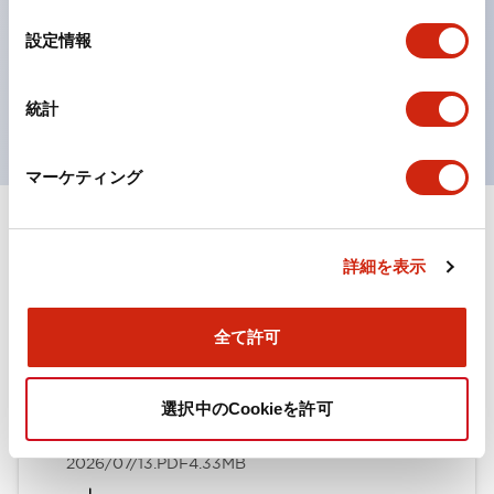
の点灯/消灯の認識および、点灯時のランプ色の識別が
の
選
対応。
設定情報
択
ISO 3864-4安全色に対応。危険時や緊急事態時の色表
現がより明確・鮮明で、より多くの方が識別可能に。
統計
マーケティング
ドキュメントとファイル
詳細を表示
カタログ
取扱説明書
CAD
規格・認証
技術文書
その他
全て許可
選択中のCookieを許可
HWシリーズ コントロールユニット（2025年6月版）
（日本語）
2026/07/13
.PDF
4.33MB