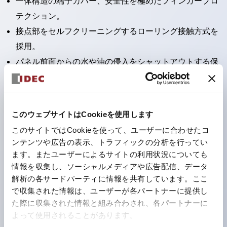
一体構造の端子カバー、安全性を極めたフィンガープロ
テクション。
接点部をセルフクリーニングするローリング接触方式を
採用。
パネル前面からの水や油の侵入をシャットアウトする保
護構造：IP65。（ただし2点押ボタンスイッチは
IP40）
2つの独立した動作の押ボタンスイッチと表示灯の3つ
このウェブサイトはCookieを使用します
の機能を1つのスイッチで可能にした2点押ボタンスイッ
このサイトではCookieを使って、ユーザーに合わせたコ
チも完備。
ンテンツや広告の表示、トラフィックの分析を行ってい
ワールドワイドなニーズに対応する各種電圧を完備。
ます。またユーザーによるサイトの利用状況についても
情報を収集し、ソーシャルメディアや広告配信、データ
1つで6色の役をこなすLED球（LSRD球）。これまで色
解析の各サードパーティに情報を共有しています。ここ
ごとに分かれていたLED球を、1色のLED球で各色を表
で収集された情報は、ユーザーが各パートナーに提供し
現できるようにしました。
た際に収集された情報と組み合わされ、各パートナーに
カラーユニバーサルデザインに対応。表示灯（角平形）
よって使用されることがあります。