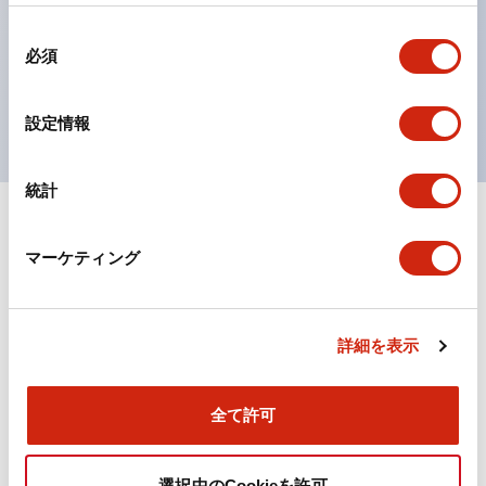
の点灯/消灯の認識および、点灯時のランプ色の識別が
同
対応。
必須
意
ISO 3864-4安全色に対応。危険時や緊急事態時の色表
の
現がより明確・鮮明で、より多くの方が識別可能に。
選
設定情報
択
統計
+
仕様
すべて展開
マーケティング
機能仕様
詳細を表示
ドキュメントとファイル
全て許可
選択中のCookieを許可