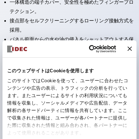
一体構造の端子カバー、安全性を極めたフィンガープロ
テクション。
接点部をセルフクリーニングするローリング接触方式を
採用。
パネル前面からの水や油の侵入をシャットアウトする保
護構造：IP65。（ただし2点押ボタンスイッチは
IP40）
2つの独立した動作の押ボタンスイッチと表示灯の3つ
このウェブサイトはCookieを使用します
の機能を1つのスイッチで可能にした2点押ボタンスイッ
このサイトではCookieを使って、ユーザーに合わせたコ
チも完備。
ンテンツや広告の表示、トラフィックの分析を行ってい
ワールドワイドなニーズに対応する各種電圧を完備。
ます。またユーザーによるサイトの利用状況についても
情報を収集し、ソーシャルメディアや広告配信、データ
1つで6色の役をこなすLED球（LSRD球）。これまで色
解析の各サードパーティに情報を共有しています。ここ
ごとに分かれていたLED球を、1色のLED球で各色を表
で収集された情報は、ユーザーが各パートナーに提供し
現できるようにしました。
た際に収集された情報と組み合わされ、各パートナーに
カラーユニバーサルデザインに対応。表示灯（角平形）
よって使用されることがあります。