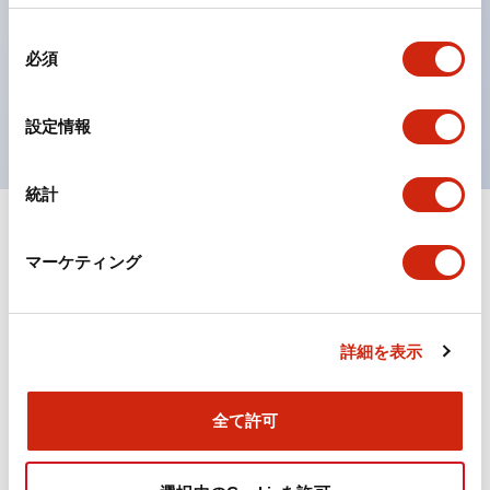
の点灯/消灯の認識および、点灯時のランプ色の識別が
同
対応。
必須
意
ISO 3864-4安全色に対応。危険時や緊急事態時の色表
の
現がより明確・鮮明で、より多くの方が識別可能に。
選
設定情報
択
統計
+
仕様
すべて展開
マーケティング
機能仕様
詳細を表示
ドキュメントとファイル
全て許可