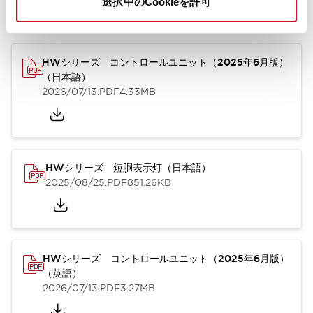
選択中のCookieを許可
カタログ
取扱説明書
CAD
規格・認証
技術文書
その他
HWシリーズ コントロールユニット（2025年6月版）
（日本語）
2026/07/13
.PDF
4.33MB
HWシリーズ 短胴表示灯（日本語）
2025/08/25
.PDF
851.26KB
HWシリーズ コントロールユニット（2025年6月版）
（英語）
2026/07/13
.PDF
3.27MB