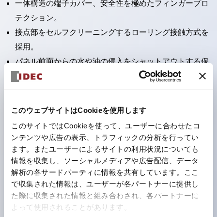
一体構造の端子カバー、安全性を極めたフィンガープロ
テクション。
接点部をセルフクリーニングするローリング接触方式を
採用。
パネル前面からの水や油の侵入をシャットアウトする保
護構造：IP65。（ただし2点押ボタンスイッチは
IP40）
2つの独立した動作の押ボタンスイッチと表示灯の3つ
このウェブサイトはCookieを使用します
の機能を1つのスイッチで可能にした2点押ボタンスイッ
このサイトではCookieを使って、ユーザーに合わせたコ
チも完備。
ンテンツや広告の表示、トラフィックの分析を行ってい
ワールドワイドなニーズに対応する各種電圧を完備。
ます。またユーザーによるサイトの利用状況についても
情報を収集し、ソーシャルメディアや広告配信、データ
1つで6色の役をこなすLED球（LSRD球）。これまで色
解析の各サードパーティに情報を共有しています。ここ
ごとに分かれていたLED球を、1色のLED球で各色を表
で収集された情報は、ユーザーが各パートナーに提供し
現できるようにしました。
た際に収集された情報と組み合わされ、各パートナーに
カラーユニバーサルデザインに対応。表示灯（角平形）
よって使用されることがあります。