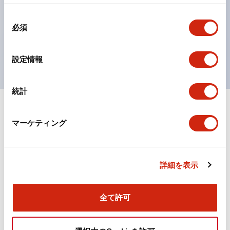
の点灯/消灯の認識および、点灯時のランプ色の識別が
同
対応。
必須
意
ISO 3864-4安全色に対応。危険時や緊急事態時の色表
の
現がより明確・鮮明で、より多くの方が識別可能に。
選
設定情報
択
統計
+
仕様
すべて展開
マーケティング
機能仕様
詳細を表示
ドキュメントとファイル
全て許可