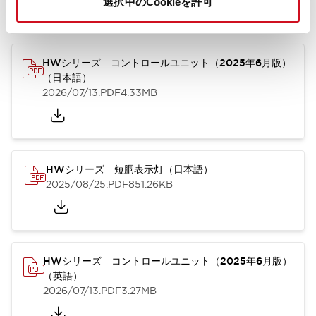
選択中のCookieを許可
カタログ
取扱説明書
CAD
規格・認証
技術文書
その他
HWシリーズ コントロールユニット（2025年6月版）
（日本語）
2026/07/13
.PDF
4.33MB
HWシリーズ 短胴表示灯（日本語）
2025/08/25
.PDF
851.26KB
HWシリーズ コントロールユニット（2025年6月版）
（英語）
2026/07/13
.PDF
3.27MB