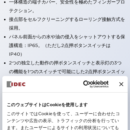
一体構造の端子カバー、安全性を極めたフィンガープロ
テクション。
接点部をセルフクリーニングするローリング接触方式を
採用。
パネル前面からの水や油の侵入をシャットアウトする保
護構造：IP65。（ただし2点押ボタンスイッチは
IP40）
2つの独立した動作の押ボタンスイッチと表示灯の3つ
の機能を1つのスイッチで可能にした2点押ボタンスイッ
チも完備。
ワールドワイドなニーズに対応する各種電圧を完備。
1つで6色の役をこなすLED球（LSRD球）。これまで色
このウェブサイトはCookieを使用します
ごとに分かれていたLED球を、1色のLED球で各色を表
このサイトではCookieを使って、ユーザーに合わせたコ
現できるようにしました。
ンテンツや広告の表示、トラフィックの分析を行ってい
カラーユニバーサルデザインに対応。表示灯（角平形）
ます。またユーザーによるサイトの利用状況についても