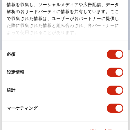
の点灯/消灯の認識および、点灯時のランプ色の識別が
情報を収集し、ソーシャルメディアや広告配信、データ
対応。
解析の各サードパーティに情報を共有しています。ここ
で収集された情報は、ユーザーが各パートナーに提供し
ISO 3864-4安全色に対応。危険時や緊急事態時の色表
た際に収集された情報と組み合わされ、各パートナーに
現がより明確・鮮明で、より多くの方が識別可能に。
よって使用されることがあります。
同
必須
意
の
+
仕様
すべて展開
選
設定情報
択
形状仕様
統計
電気的仕様(照光部定格)
環境仕様
マーケティング
機能仕様