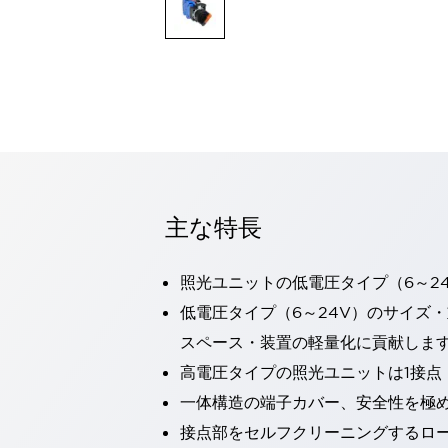
一覧を表示する
モビリティソリューション
セーフティホイールドライブ（SWD）
アシストホイールドライブ（AWD）
一覧を表示する
業界別
AGV/AMR
タブレットに安全機能を追加
安全対策の死角をなくし人身事故を防ぐ
主な特長
人とAGVとの突発的な接触への対策
無人搬送車の低床化と安全性を両立
この表示器がAGVに向く理由
移動式ロボットの安全対策
照光ユニットの低電圧タイプ（6～2
一覧を表示する
低電圧タイプ（6～24V）のサイズ
自動車
スペース・装置の軽量化に貢献しま
ロボットに潜むリスクを徹底検証
安全柵内の人的被害を削減
大型表示灯の統一で工数削減
小型装置の安全対策
高電圧タイプの照光ユニットは1接点
水素ステーションに信頼のおける防爆対策を
一体構造の端子カバー、安全性を極
E-モビリティの時代にむけて
接点部をセルフクリーニングするロ
リチウムイオン電池製造における金属（主に銅）混入対策