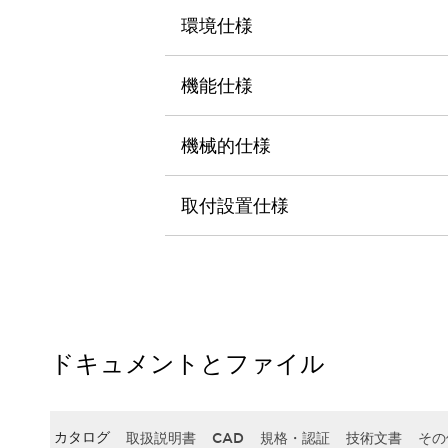
本質的な対策で爆発事故のリスクを抑える
環境仕様
半導体製造装置の設計自由度を高める方法
ダウンタイムを長引かせるスイッチ交換を瞬時に
安全規格への対応
機能仕様
危険性の低い機械にカテゴリ2安全リレーモジュールの選択を
光電センサでは実現できなかった工数を削減する手段とは？
機械的仕様
一覧を表示する
業界別
一覧を表示する
ソリューション
取付設置仕様
安全、そしてその先へ
IDECの安全コンセプト
IDECの協調安全/Safety2.0
安全に関する法令・規格
基礎からわかる安全機器講座
安全セミナー/安全コンサルティング
ドキュメントとファイル
SISTEMAとは
一覧を表示する
IIoT対応デバイス
RFID認証
制御パネルレス
AGV/AMRの開発&導入促進
カタログ
取扱説明書
CAD
規格・認証
技術文書
その