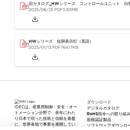
旧カタログ_HWシリーズ コントロールユニット 白熱
スマートリレー専用プログラミングソフトウェア
2025/06/25
.PDF
3.83MB
オートメーション製品プログラミングソフトウェア
安全製品
センシング製品
モーターライズドシステム
一覧を表示する
脆弱性レポート
一覧を表示する
新着情報
HWシリーズ 短胴表示灯（英語）
オンラインセミナー
2023/01/13
.PDF
764.17KB
安全・防爆セミナー
e-ラーニング
プログラミングセミナー
お困りごと解決セミナー
共催オンラインセミナー
一覧を表示する
展示会
キャンペーン
ダウンロード
動画チャンネル
IDECは、産業用制御・安全・オー
デジタルカタログ
技術コラム
トメーション分野で、長年にわた
RoHS指令への取り組
IDEC ニュースレター
り日本で培った技術と信頼を基盤
規格認証製品
サポート
に、世界各地で事業を展開してい
ソフトウェアダウンロ