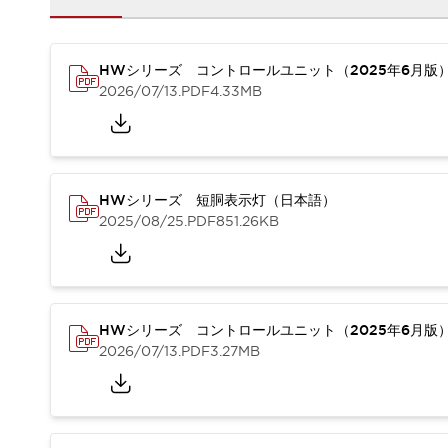
重量物搬送アシスト
COLLABORATIVE ROBOTS
SWD搭載 AMR開発キット
HWシリーズ コントロールユニット（2025年6月版
防爆ソリューション
2026/07/13
.PDF
4.33MB
「防爆受注製品」のご提案
防爆技術への取り組み
防爆関連の法律・政令・省令
防爆安全セミナー
HWシリーズ 短胴表示灯（日本語）
アプリケーション・事例
防爆技術
2025/08/25
.PDF
851.26KB
一覧を表示する
プリント基板製品ソリューション
商品箱詰め装置
人と機械の接点を清潔に
一覧を表示する
HWシリーズ コントロールユニット（2025年6月版
ダウンロード
2026/07/13
.PDF
3.27MB
デジタルカタログ
RoHS指令への取り組み
規格認証製品
ソフトウェアダウンロード
Automation Organizer