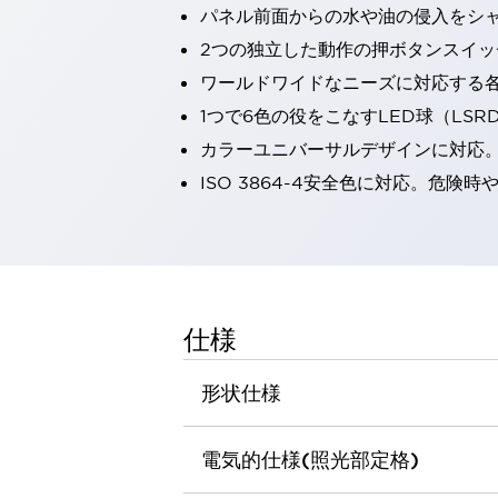
パネル前面からの水や油の侵入をシャッ
一覧を表示する
工作機械
2つの独立した動作の押ボタンスイッ
タッチパネルを市販タブレットに置き換えてコストダウン
ワールドワイドなニーズに対応する
小型の5,000Ｎの堅牢性に優れた安全スイッチで耐久性アップ
1つで6色の役をこなすLED球（LS
装置のコンパクト化につながる回路設計
カラーユニバーサルデザインに対応
工作機械のコスト削減のコツ
工作機械に小型化の可能性を見出す
ISO 3864-4安全色に対応。危
デザイン視点で工作機械の付加価値をアップ
このLED照明が工作機械のワークに向く理由
機器の故障につながる「瞬停」を防ぐ
フラット照明で綺麗な加工面を確認
イネーブル装置で安全性を強化
一覧を表示する
仕様
ロボット
ティーチングペンダントを市販タブレットに置き換えるには
形状仕様
人とロボットの協働作業を一層安全で効率的に
協働ロボットのポテンシャルを発揮する安全対策
一覧を表示する
電気的仕様(照光部定格)
半導体