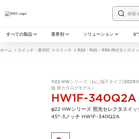
すべての製品
すべての製品
業界別
ソリューション
ダ
スイッチ・表示灯
スイッチ
表示灯・ブザー
ホーム
スイッチ・表示灯
スイッチ
Φ22・Φ25・Φ30 押ボタンスイ
一覧を表示する
安全・防爆機器
安全機器
防爆機器
一覧を表示する
インダストリアルコンポーネンツ
Φ22 HWシリーズ（ねじ端子タイプ/2025
リレー・タイマ
端子台
電源機器
版 新カタログモデル）
サーキットプロテクタ
LED照明
HW1F-340Q2A
一覧を表示する
オートメーション
φ22 HWシリーズ 照光セレクタスイッ
PLC
プログラマブル表示器
45°-3ノッチ HW1F-340Q2A
産業用イーサネット
一覧を表示する
センシング
センサ
自動認識
イオナイザ