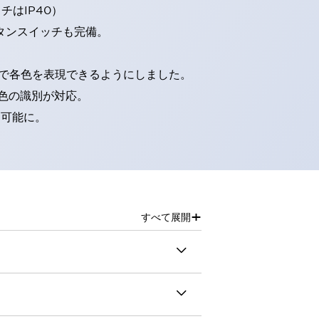
はIP40）
タンスイッチも完備。
D球で各色を表現できるようにしました。
色の識別が対応。
別可能に。
+
すべて展開