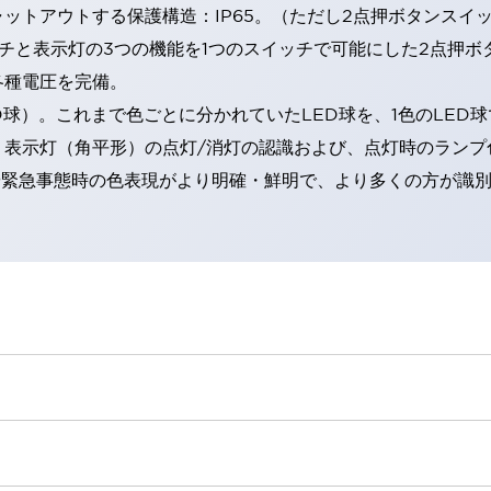
トアウトする保護構造：IP65。（ただし2点押ボタンスイッチ
チと表示灯の3つの機能を1つのスイッチで可能にした2点押ボ
各種電圧を完備。
RD球）。これまで色ごとに分かれていたLED球を、1色のLE
。表示灯（角平形）の点灯/消灯の認識および、点灯時のランプ
険時や緊急事態時の色表現がより明確・鮮明で、より多くの方が識