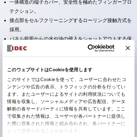
一体構造の端子カバー、安全性を極めたフィンガープロ
テクション。
接点部をセルフクリーニングするローリング接触方式を
採用。
パネル前面からの水や油の侵入をシャットアウトする保
護構造：IP65。（ただし2点押ボタンスイッチは
IP40）
2つの独立した動作の押ボタンスイッチと表示灯の3つ
このウェブサイトはCookieを使用します
の機能を1つのスイッチで可能にした2点押ボタンスイッ
このサイトではCookieを使って、ユーザーに合わせたコ
チも完備。
ンテンツや広告の表示、トラフィックの分析を行ってい
ワールドワイドなニーズに対応する各種電圧を完備。
ます。またユーザーによるサイトの利用状況についても
情報を収集し、ソーシャルメディアや広告配信、データ
1つで6色の役をこなすLED球（LSRD球）。これまで色
解析の各サードパーティに情報を共有しています。ここ
ごとに分かれていたLED球を、1色のLED球で各色を表
で収集された情報は、ユーザーが各パートナーに提供し
現できるようにしました。
た際に収集された情報と組み合わされ、各パートナーに
カラーユニバーサルデザインに対応。表示灯（角平形）
よって使用されることがあります。