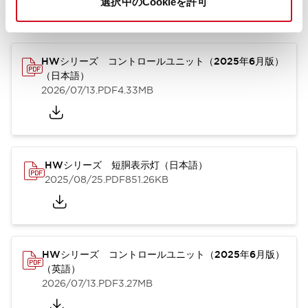
選択中のCookieを許可
カタログ
取扱説明書
CAD
規格・認証
技術文書
その他
HWシリーズ コントロールユニット（2025年6月版）
（日本語）
2026/07/13
.PDF
4.33MB
HWシリーズ 短胴表示灯（日本語）
2025/08/25
.PDF
851.26KB
HWシリーズ コントロールユニット（2025年6月版）
（英語）
2026/07/13
.PDF
3.27MB