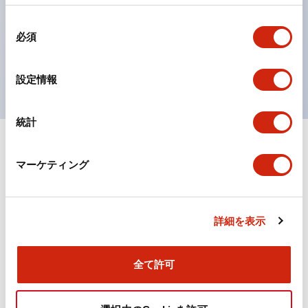
の点灯/消灯の認識および、点灯時のランプ色の識別が
同
対応。
必須
意
ISO 3864-4安全色に対応。危険時や緊急事態時の色表
の
現がより明確・鮮明で、より多くの方が識別可能に。
選
設定情報
択
統計
+
仕様
すべて展開
マーケティング
機能仕様
詳細を表示
ドキュメントとファイル
全て許可