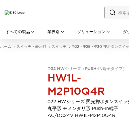
すべての製品
すべての製品
業界別
ソリューション
ダ
スイッチ・表示灯
スイッチ
表示灯・ブザー
ホーム
スイッチ・表示灯
スイッチ
Φ22・Φ25・Φ30 押ボタンスイ
一覧を表示する
安全・防爆機器
安全機器
防爆機器
一覧を表示する
Φ22 HWシリーズ（PUSH-IN端子タイプ）
インダストリアルコンポーネンツ
HW1L-
リレー・タイマ
端子台
電源機器
サーキットプロテクタ
LED照明
M2P10Q4R
一覧を表示する
オートメーション
φ22 HWシリーズ 照光押ボタンスイッ
PLC
プログラマブル表示器
丸平形 モメンタリ形 Push-in端子
産業用イーサネット
一覧を表示する
AC/DC24V HW1L-M2P10Q4R
センシング
センサ
自動認識
イオナイザ