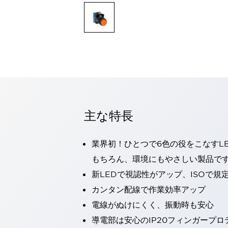
一覧を表示する
モビリティソリューション
セーフティホイールドライブ（SWD）
アシストホイールドライブ（AWD）
一覧を表示する
業界別
AGV/AMR
タブレットに安全機能を追加
安全対策の死角をなくし人身事故を防ぐ
主な特長
人とAGVとの突発的な接触への対策
無人搬送車の低床化と安全性を両立
この表示器がAGVに向く理由
移動式ロボットの安全対策
業界初！ひとつで6色の役をこなすL
一覧を表示する
もちろん、環境にもやさしい製品で
自動車
新LEDで視認性がアップ、ISOで規
ロボットに潜むリスクを徹底検証
安全柵内の人的被害を削減
大型表示灯の統一で工数削減
小型装置の安全対策
カンタン配線で作業効率アップ
水素ステーションに信頼のおける防爆対策を
電線がぬけにくく、振動時も安心
E-モビリティの時代にむけて
導電部は安心のIP20フィンガープ
リチウムイオン電池製造における金属（主に銅）混入対策