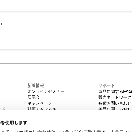
語）
新着情報
サポート
オンラインセミナー
製品に関するFA
み
展示会
販売ネットワーク
キャンペーン
各種お問い合わせ
ード
動画チャンネル
製品に関するお知
技術コラム
販売中止品/推奨
IDEC ニュースレター
輸出該非判定
ieを使用します
機種選定システム
eを使って、ユーザーに合わせたコンテンツや広告の表示、トラフィ