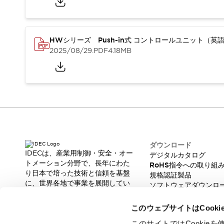
重量物搬送アシスト
COLLABORATIVE ROBOTS
SWD搭載 AMR開発キット
HWシリーズ Push-in式 コントロールユニット（英
防爆ソリューション
2025/08/29
.PDF
4.18MB
「防爆受注製品」のご提案
防爆技術への取り組み
防爆関連の法律・政令・省令
防爆安全セミナー
アプリケーション・事例
防爆技術
一覧を表示する
プリント基板製品ソリューション
商品箱詰め装置
ダウンロード
人と機械の接点を清潔に
IDECは、産業用制御・安全・オー
デジタルカタログ
一覧を表示する
トメーション分野で、長年にわた
RoHS指令への取り組
ダウンロード
り日本で培った技術と信頼を基盤
規格認証製品
に、世界各地で事業を展開してい
デジタルカタログ
RoHS指令への取り組み
ソフトウェアダウンロ
ます。
脆弱性レポート
規格認証製品
革新的な製品とソリューションを
このウェブサイトはCook
ソフトウェアダウンロード
通じて、製造現場の生産性と安全
Automation Organizer
性の向上に貢献し、人と社会の豊
このサイトではCooki