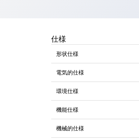
一覧を表示する
工作機械
タッチパネルを市販タブレットに置き換えてコストダウン
小型の5,000Ｎの堅牢性に優れた安全スイッチで耐久性アップ
装置のコンパクト化につながる回路設計
仕様
工作機械のコスト削減のコツ
工作機械に小型化の可能性を見出す
形状仕様
デザイン視点で工作機械の付加価値をアップ
このLED照明が工作機械のワークに向く理由
電気的仕様
機器の故障につながる「瞬停」を防ぐ
フラット照明で綺麗な加工面を確認
イネーブル装置で安全性を強化
一覧を表示する
環境仕様
ロボット
ティーチングペンダントを市販タブレットに置き換えるには
機能仕様
人とロボットの協働作業を一層安全で効率的に
協働ロボットのポテンシャルを発揮する安全対策
一覧を表示する
機械的仕様
半導体