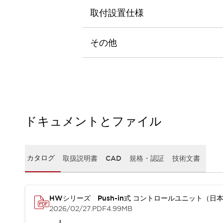
本質的な対策で爆発事故のリスクを抑える
取付設置仕様
半導体製造装置の設計自由度を高める方法
ダウンタイムを長引かせるスイッチ交換を瞬時に
安全規格への対応
その他
危険性の低い機械にカテゴリ2安全リレーモジュールの選択を
光電センサでは実現できなかった工数を削減する手段とは？
一覧を表示する
業界別
一覧を表示する
ソリューション
安全、そしてその先へ
ドキュメントとファイル
IDECの安全コンセプト
IDECの協調安全/Safety2.0
安全に関する法令・規格
基礎からわかる安全機器講座
カタログ
取扱説明書
CAD
規格・認証
技術文書
安全セミナー/安全コンサルティング
SISTEMAとは
一覧を表示する
IIoT対応デバイス
RFID認証
HWシリーズ Push-in式 コントロールユニット（日
制御パネルレス
2026/02/27
.PDF
4.99MB
AGV/AMRの開発&導入促進