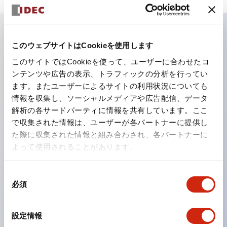
このウェブサイトはCookieを使用します
主な特長
このサイトではCookieを使って、ユーザーに合わせたコ
ンテンツや広告の表示、トラフィックの分析を行ってい
業界初！ひとつで6色の役をこなすLED：急な照光色変
ます。またユーザーによるサイトの利用状況についても
更の場合でもレンズのみの購入で色替えが可能に。色変
情報を収集し、ソーシャルメディアや広告配信、データ
更・在庫管理の工数削減はもちろん、環境にもやさしい
解析の各サードパーティに情報を共有しています。ここ
製品です。
で収集された情報は、ユーザーが各パートナーに提供し
た際に収集された情報と組み合わされ、各パートナーに
新LEDで視認性がアップ、ISOで規定された安全色に対
よって使用されることがあります。
応
カンタン配線で作業効率アップ
同
電線がぬけにくく、振動時も安心
必須
意
導電部は安心のIP20フィンガープロテクション構造
の
選
設定情報
択