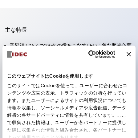
主な特長
業界初！ひとつで6色の役をこなすLED：急な照光色変
更の場合でもレンズのみの購入で色替えが可能に。色変
更・在庫管理の工数削減はもちろん、環境にもやさしい
製品です。
このウェブサイトはCookieを使用します
新LEDで視認性がアップ、ISOで規定された安全色に対
このサイトではCookieを使って、ユーザーに合わせたコ
応
ンテンツや広告の表示、トラフィックの分析を行ってい
ます。またユーザーによるサイトの利用状況についても
カンタン配線で作業効率アップ
情報を収集し、ソーシャルメディアや広告配信、データ
電線がぬけにくく、振動時も安心
解析の各サードパーティに情報を共有しています。ここ
導電部は安心のIP20フィンガープロテクション構造
で収集された情報は、ユーザーが各パートナーに提供し
た際に収集された情報と組み合わされ、各パートナーに
よって使用されることがあります。