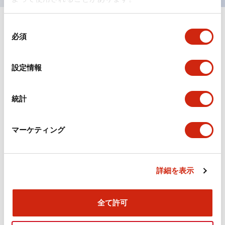
同
+
仕様
すべて展開
必須
意
の
形状仕様
選
設定情報
択
環境仕様
統計
機械的仕様
マーケティング
取付設置仕様
詳細を表示
ドキュメントとファイル
全て許可