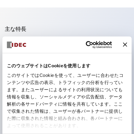
主な特長
業界初！ひとつで6色の役をこなすLED：急な照光色変
更の場合でもレンズのみの購入で色替えが可能に。色変
更・在庫管理の工数削減はもちろん、環境にもやさしい
このウェブサイトはCookieを使用します
製品です。
このサイトではCookieを使って、ユーザーに合わせたコ
新LEDで視認性がアップ、ISOで規定された安全色に対
ンテンツや広告の表示、トラフィックの分析を行ってい
応
ます。またユーザーによるサイトの利用状況についても
情報を収集し、ソーシャルメディアや広告配信、データ
カンタン配線で作業効率アップ
解析の各サードパーティに情報を共有しています。ここ
電線がぬけにくく、振動時も安心
で収集された情報は、ユーザーが各パートナーに提供し
導電部は安心のIP20フィンガープロテクション構造
た際に収集された情報と組み合わされ、各パートナーに
よって使用されることがあります。