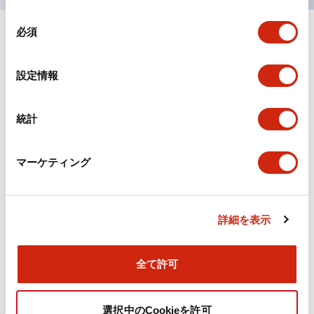
同
必須
意
+
仕様
すべて展開
の
選
環境仕様
設定情報
択
機械的仕様
統計
取付設置仕様
マーケティング
詳細を表示
ドキュメントとファイル
全て許可
カタログ
取扱説明書
CAD
規格・認証
技術文書
選択中のCookieを許可