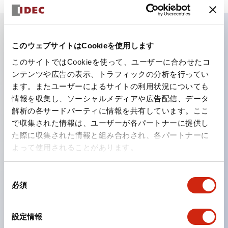
このウェブサイトはCookieを使用します
主な特長
このサイトではCookieを使って、ユーザーに合わせたコ
ンテンツや広告の表示、トラフィックの分析を行ってい
業界初！ひとつで6色の役をこなすLED：急な照光色変
ます。またユーザーによるサイトの利用状況についても
更の場合でもレンズのみの購入で色替えが可能に。色変
情報を収集し、ソーシャルメディアや広告配信、データ
更・在庫管理の工数削減はもちろん、環境にもやさしい
解析の各サードパーティに情報を共有しています。ここ
製品です。
で収集された情報は、ユーザーが各パートナーに提供し
た際に収集された情報と組み合わされ、各パートナーに
新LEDで視認性がアップ、ISOで規定された安全色に対
よって使用されることがあります。
応
カンタン配線で作業効率アップ
同
電線がぬけにくく、振動時も安心
必須
意
導電部は安心のIP20フィンガープロテクション構造
の
選
設定情報
択