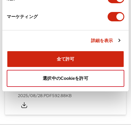
カタログ
CAD
規格・認証
技術文書
マーケティング
ARN形モノレバースイッチ／CSシリーズカムスイッチ
詳細を表示
（日本語）
2025/08/28
.PDF
1.20MB
全て許可
選択中のCookieを許可
ARN形モノレバースイッチ／CSシリーズカムスイッチ
（英語）
2025/08/28
.PDF
592.88KB