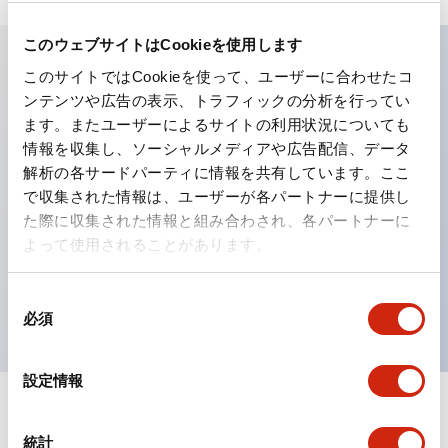
このウェブサイトはCookieを使用します
このサイトではCookieを使って、ユーザーに合わせたコ
主な特長
ンテンツや広告の表示、トラフィックの分析を行ってい
ます。またユーザーによるサイトの利用状況についても
工作機械や産業機械を上下左右に頻繁に方向転換させると
情報を収集し、ソーシャルメディアや広告配信、データ
解析の各サードパーティに情報を共有しています。ここ
きに、迅速・確実かつ自由自在にコントロールすることが
で収集された情報は、ユーザーが各パートナーに提供し
できます。
た際に収集された情報と組み合わされ、各パートナーに
各方向のレバー動作は用途に合わせて組み合わせ自由
よって使用されることがあります。
操作レバーをセンタ位置でロックできるインタロック付
を完備（ARNL形）
同
必須
意
の
選
設定情報
択
ドキュメントとファイル
統計