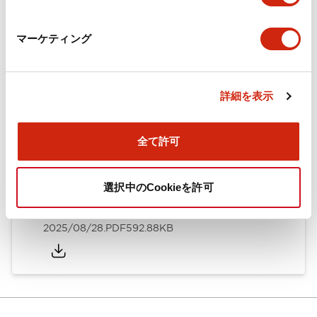
カタログ
CAD
規格・認証
技術文書
マーケティング
ARN形モノレバースイッチ／CSシリーズカムスイッチ
詳細を表示
（日本語）
2025/08/28
.PDF
1.20MB
全て許可
選択中のCookieを許可
ARN形モノレバースイッチ／CSシリーズカムスイッチ
（英語）
2025/08/28
.PDF
592.88KB