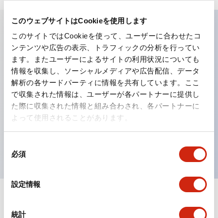
このウェブサイトはCookieを使用します
このサイトではCookieを使って、ユーザーに合わせたコ
主な特長
ンテンツや広告の表示、トラフィックの分析を行ってい
ます。またユーザーによるサイトの利用状況についても
工作機械や産業機械を上下左右に頻繁に方向転換させると
情報を収集し、ソーシャルメディアや広告配信、データ
解析の各サードパーティに情報を共有しています。ここ
きに、迅速・確実かつ自由自在にコントロールすることが
で収集された情報は、ユーザーが各パートナーに提供し
できます。
た際に収集された情報と組み合わされ、各パートナーに
各方向のレバー動作は用途に合わせて組み合わせ自由
よって使用されることがあります。
操作レバーをセンタ位置でロックできるインタロック付
を完備（ARNL形）
同
必須
意
の
選
設定情報
択
ドキュメントとファイル
統計