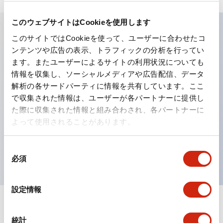
このウェブサイトはCookieを使用します
このサイトではCookieを使って、ユーザーに合わせたコ
主な特長
ンテンツや広告の表示、トラフィックの分析を行ってい
ます。またユーザーによるサイトの利用状況についても
工作機械や産業機械を上下左右に頻繁に方向転換させると
情報を収集し、ソーシャルメディアや広告配信、データ
解析の各サードパーティに情報を共有しています。ここ
きに、迅速・確実かつ自由自在にコントロールすることが
で収集された情報は、ユーザーが各パートナーに提供し
できます。
た際に収集された情報と組み合わされ、各パートナーに
各方向のレバー動作は用途に合わせて組み合わせ自由
よって使用されることがあります。
操作レバーをセンタ位置でロックできるインタロック付
を完備（ARNL形）
同
必須
意
の
選
設定情報
択
ドキュメントとファイル
統計