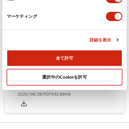
カタログ
CAD
規格・認証
技術文書
マーケティング
ARN形モノレバースイッチ／CSシリーズカムスイッチ
詳細を表示
（日本語）
2025/08/28
.PDF
1.20MB
全て許可
選択中のCookieを許可
ARN形モノレバースイッチ／CSシリーズカムスイッチ
（英語）
2025/08/28
.PDF
592.88KB