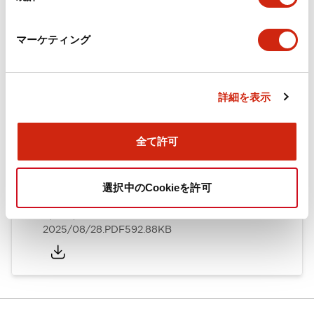
カタログ
CAD
規格・認証
技術文書
マーケティング
ARN形モノレバースイッチ／CSシリーズカムスイッチ
詳細を表示
（日本語）
2025/08/28
.PDF
1.20MB
全て許可
選択中のCookieを許可
ARN形モノレバースイッチ／CSシリーズカムスイッチ
（英語）
2025/08/28
.PDF
592.88KB