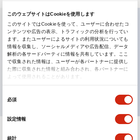
このウェブサイトはCookieを使用します
このサイトではCookieを使って、ユーザーに合わせたコ
主な特長
ンテンツや広告の表示、トラフィックの分析を行ってい
ます。またユーザーによるサイトの利用状況についても
工作機械や産業機械を上下左右に頻繁に方向転換させると
情報を収集し、ソーシャルメディアや広告配信、データ
解析の各サードパーティに情報を共有しています。ここ
きに、迅速・確実かつ自由自在にコントロールすることが
で収集された情報は、ユーザーが各パートナーに提供し
できます。
た際に収集された情報と組み合わされ、各パートナーに
各方向のレバー動作は用途に合わせて組み合わせ自由
よって使用されることがあります。
操作レバーをセンタ位置でロックできるインタロック付
を完備（ARNL形）
同
必須
意
の
選
設定情報
択
ドキュメントとファイル
統計