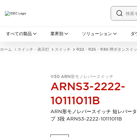
すべての製品
すべての製品
業界別
ソリューション
ダ
スイッチ・表示灯
スイッチ
表示灯・ブザー
ホーム
スイッチ・表示灯
スイッチ
Φ22・Φ25・Φ30 押ボタンスイ
一覧を表示する
安全・防爆機器
安全機器
防爆機器
一覧を表示する
インダストリアルコンポーネンツ
Φ30 ARN形モノレバースイッチ
リレー・タイマ
端子台
電源機器
ARNS3-2222-
サーキットプロテクタ
LED照明
10111011B
一覧を表示する
オートメーション
PLC
プログラマブル表示器
ARN形モノレバースイッチ 短レバー
産業用イーサネット
一覧を表示する
プ 3段 ARNS3-2222-10111011B
センシング
センサ
自動認識
イオナイザ