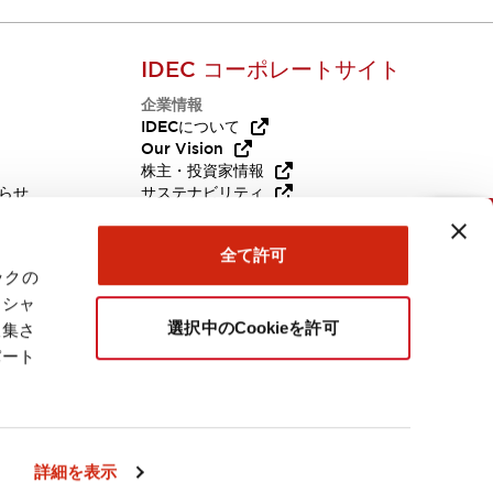
IDEC コーポレートサイト
企業情報
Q
IDECについて
Our Vision
株主・投資家情報
らせ
サステナビリティ
代替品
採用情報
お問い合わせ
全て許可
ックの
ーシャ
選択中のCookieを許可
収集さ
パート
日本
詳細を表示