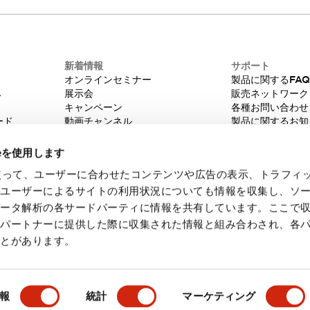
新着情報
サポート
オンラインセミナー
製品に関するFA
み
展示会
販売ネットワーク
キャンペーン
各種お問い合わせ
ード
動画チャンネル
製品に関するお知
技術コラム
販売中止品/推奨
IDEC ニュースレター
輸出該非判定
ieを使用します
機種選定システム
eを使って、ユーザーに合わせたコンテンツや広告の表示、トラフィ
たユーザーによるサイトの利用状況についても情報を収集し、ソ
データ解析の各サードパーティに情報を共有しています。ここで
各パートナーに提供した際に収集された情報と組み合わされ、各
ことがあります。
・ご使用に際してのご承諾事項
会員規約
報
統計
マーケティング
製品詳細
主な特長
ドキュメントとファイル