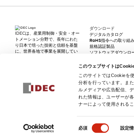
本質的な対策で爆発事故のリスクを抑える
半導体製造装置の設計自由度を高める方法
ダウンタイムを長引かせるスイッチ交換を瞬時に
安全規格への対応
ダウンロード
危険性の低い機械にカテゴリ2安全リレーモジュールの選択を
IDECは、産業用制御・安全・オー
デジタルカタログ
光電センサでは実現できなかった工数を削減する手段とは？
トメーション分野で、長年にわた
RoHS指令への取り組
一覧を表示する
り日本で培った技術と信頼を基盤
規格認証製品
業界別
一覧を表示する
に、世界各地で事業を展開してい
ソフトウェアダウンロ
ます。
ソリューション
脆弱性レポート
革新的な製品とソリューションを
安全、そしてその先へ
このウェブサイトはCook
通じて、製造現場の生産性と安全
IDECの安全コンセプト
性の向上に貢献し、人と社会の豊
このサイトではCooki
IDECの協調安全/Safety2.0
かな未来を支えます。
分析を行っています。ま
安全に関する法令・規格
ルメディアや広告配信、
基礎からわかる安全機器講座
れた情報は、ユーザーが
安全セミナー/安全コンサルティング
ナーによって使用される
SISTEMAとは
一覧を表示する
IIoT対応デバイス
RFID認証
© 2026 IDEC株式会社
プライバシーポリシー
利用規約
ご注文
制御パネルレス
同
必須
設定情
AGV/AMRの開発&導入促進
意