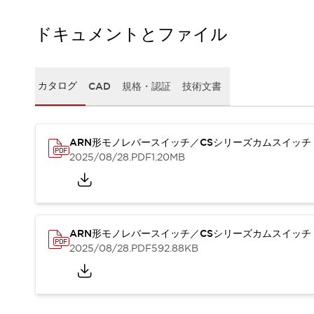
一覧を表示する
工作機械
ドキュメントとファイル
タッチパネルを市販タブレットに置き換えてコストダウン
小型の5,000Ｎの堅牢性に優れた安全スイッチで耐久性アップ
装置のコンパクト化につながる回路設計
カタログ
CAD
規格・認証
技術文書
工作機械のコスト削減のコツ
工作機械に小型化の可能性を見出す
デザイン視点で工作機械の付加価値をアップ
ARN形モノレバースイッチ／CSシリーズカムスイッチ
このLED照明が工作機械のワークに向く理由
2025/08/28
.PDF
1.20MB
機器の故障につながる「瞬停」を防ぐ
フラット照明で綺麗な加工面を確認
イネーブル装置で安全性を強化
一覧を表示する
ロボット
ティーチングペンダントを市販タブレットに置き換えるには
ARN形モノレバースイッチ／CSシリーズカムスイッチ
人とロボットの協働作業を一層安全で効率的に
2025/08/28
.PDF
592.88KB
協働ロボットのポテンシャルを発揮する安全対策
一覧を表示する
半導体