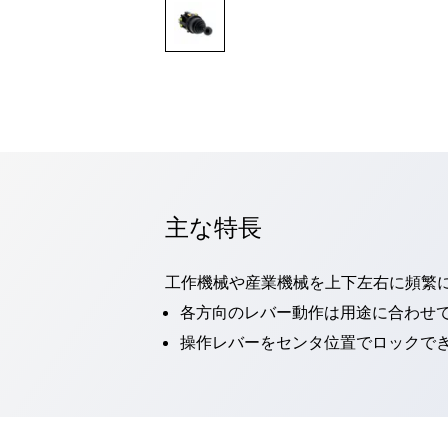
一覧を表示する
モビリティソリューション
セーフティホイールドライブ（SWD）
アシストホイールドライブ（AWD）
一覧を表示する
業界別
AGV/AMR
タブレットに安全機能を追加
安全対策の死角をなくし人身事故を防ぐ
主な特長
人とAGVとの突発的な接触への対策
無人搬送車の低床化と安全性を両立
この表示器がAGVに向く理由
移動式ロボットの安全対策
工作機械や産業機械を上下左右に頻繁
一覧を表示する
各方向のレバー動作は用途に合わせ
自動車
操作レバーをセンタ位置でロックでき
ロボットに潜むリスクを徹底検証
安全柵内の人的被害を削減
大型表示灯の統一で工数削減
小型装置の安全対策
水素ステーションに信頼のおける防爆対策を
E-モビリティの時代にむけて
リチウムイオン電池製造における金属（主に銅）混入対策