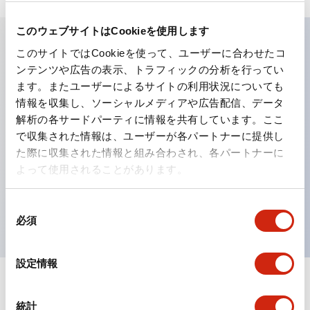
このウェブサイトはCookieを使用します
このサイトではCookieを使って、ユーザーに合わせたコ
主な特長
ンテンツや広告の表示、トラフィックの分析を行ってい
ます。またユーザーによるサイトの利用状況についても
工作機械や産業機械を上下左右に頻繁に方向転換させると
情報を収集し、ソーシャルメディアや広告配信、データ
解析の各サードパーティに情報を共有しています。ここ
きに、迅速・確実かつ自由自在にコントロールすることが
で収集された情報は、ユーザーが各パートナーに提供し
できます。
た際に収集された情報と組み合わされ、各パートナーに
各方向のレバー動作は用途に合わせて組み合わせ自由
よって使用されることがあります。
操作レバーをセンタ位置でロックできるインタロック付
を完備（ARNL形）
同
必須
意
の
選
設定情報
択
ドキュメントとファイル
統計