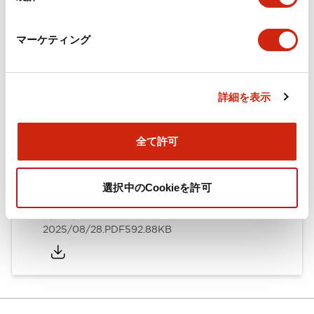
カタログ
CAD
規格・認証
技術文書
マーケティング
ARN形モノレバースイッチ／CSシリーズカムスイッチ
詳細を表示
（日本語）
2025/08/28
.PDF
1.20MB
全て許可
選択中のCookieを許可
ARN形モノレバースイッチ／CSシリーズカムスイッチ
（英語）
2025/08/28
.PDF
592.88KB