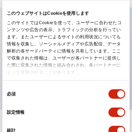
このウェブサイトはCookieを使用します
このサイトではCookieを使って、ユーザーに合わせたコ
主な特長
ンテンツや広告の表示、トラフィックの分析を行ってい
ます。またユーザーによるサイトの利用状況についても
工作機械や産業機械を上下左右に頻繁に方向転換させると
情報を収集し、ソーシャルメディアや広告配信、データ
解析の各サードパーティに情報を共有しています。ここ
きに、迅速・確実かつ自由自在にコントロールすることが
で収集された情報は、ユーザーが各パートナーに提供し
できます。
た際に収集された情報と組み合わされ、各パートナーに
各方向のレバー動作は用途に合わせて組み合わせ自由
よって使用されることがあります。
操作レバーをセンタ位置でロックできるインタロック付
を完備（ARNL形）
同
必須
意
の
選
設定情報
択
ドキュメントとファイル
統計