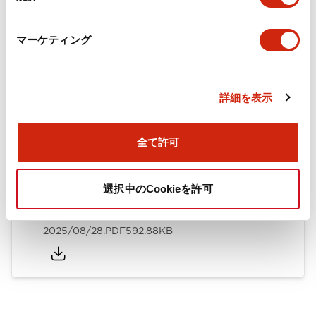
カタログ
CAD
規格・認証
技術文書
マーケティング
ARN形モノレバースイッチ／CSシリーズカムスイッチ
詳細を表示
（日本語）
2025/08/28
.PDF
1.20MB
全て許可
選択中のCookieを許可
ARN形モノレバースイッチ／CSシリーズカムスイッチ
（英語）
2025/08/28
.PDF
592.88KB