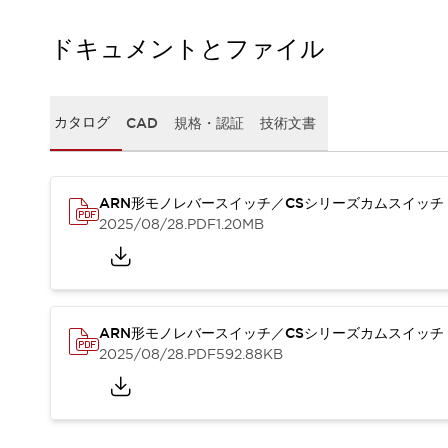
一覧を表示する
工作機械
ドキュメントとファイル
タッチパネルを市販タブレットに置き換えてコストダウン
小型の5,000Ｎの堅牢性に優れた安全スイッチで耐久性アップ
装置のコンパクト化につながる回路設計
カタログ
CAD
規格・認証
技術文書
工作機械のコスト削減のコツ
工作機械に小型化の可能性を見出す
デザイン視点で工作機械の付加価値をアップ
ARN形モノレバースイッチ／CSシリーズカムスイッチ
このLED照明が工作機械のワークに向く理由
2025/08/28
.PDF
1.20MB
機器の故障につながる「瞬停」を防ぐ
フラット照明で綺麗な加工面を確認
イネーブル装置で安全性を強化
一覧を表示する
ロボット
ティーチングペンダントを市販タブレットに置き換えるには
ARN形モノレバースイッチ／CSシリーズカムスイッチ
人とロボットの協働作業を一層安全で効率的に
2025/08/28
.PDF
592.88KB
協働ロボットのポテンシャルを発揮する安全対策
一覧を表示する
半導体