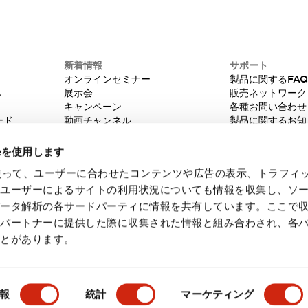
新着情報
サポート
オンラインセミナー
製品に関するFA
み
展示会
販売ネットワーク
キャンペーン
各種お問い合わせ
ード
動画チャンネル
製品に関するお知
技術コラム
販売中止品/推奨
IDEC ニュースレター
輸出該非判定
ieを使用します
機種選定システム
eを使って、ユーザーに合わせたコンテンツや広告の表示、トラフィ
たユーザーによるサイトの利用状況についても情報を収集し、ソ
データ解析の各サードパーティに情報を共有しています。ここで
各パートナーに提供した際に収集された情報と組み合わされ、各
ことがあります。
・ご使用に際してのご承諾事項
会員規約
報
統計
マーケティング
製品詳細
主な特長
ドキュメントとファイル