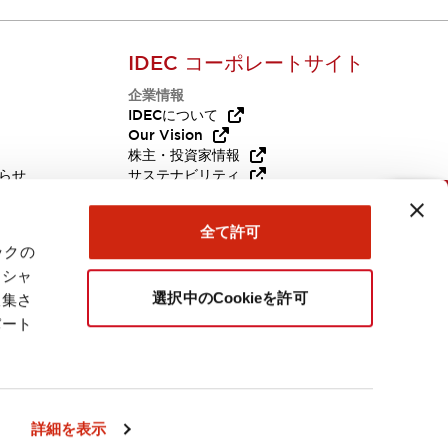
IDEC コーポレートサイト
企業情報
Q
IDECについて
Our Vision
株主・投資家情報
らせ
サステナビリティ
代替品
採用情報
お問い合わせ
全て許可
ックの
ーシャ
選択中のCookieを許可
収集さ
パート
日本
詳細を表示