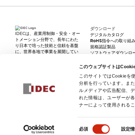
本質的な対策で爆発事故のリスクを抑える
半導体製造装置の設計自由度を高める方法
ダウンタイムを長引かせるスイッチ交換を瞬時に
安全規格への対応
ダウンロード
危険性の低い機械にカテゴリ2安全リレーモジュールの選択を
IDECは、産業用制御・安全・オー
デジタルカタログ
光電センサでは実現できなかった工数を削減する手段とは？
トメーション分野で、長年にわた
RoHS指令への取り組
一覧を表示する
り日本で培った技術と信頼を基盤
規格認証製品
業界別
一覧を表示する
に、世界各地で事業を展開してい
ソフトウェアダウンロ
ます。
ソリューション
脆弱性レポート
革新的な製品とソリューションを
安全、そしてその先へ
このウェブサイトはCook
通じて、製造現場の生産性と安全
IDECの安全コンセプト
性の向上に貢献し、人と社会の豊
このサイトではCooki
IDECの協調安全/Safety2.0
かな未来を支えます。
分析を行っています。ま
安全に関する法令・規格
ルメディアや広告配信、
基礎からわかる安全機器講座
れた情報は、ユーザーが
安全セミナー/安全コンサルティング
ナーによって使用される
SISTEMAとは
一覧を表示する
IIoT対応デバイス
RFID認証
© 2026 IDEC株式会社
プライバシーポリシー
利用規約
ご注文
制御パネルレス
同
必須
設定情
AGV/AMRの開発&導入促進
意