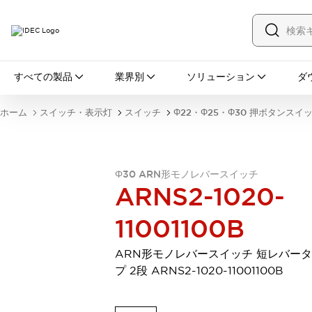
すべての製品
すべての製品
業界別
ソリューション
ダ
スイッチ・表示灯
スイッチ
表示灯・ブザー
ホーム
スイッチ・表示灯
スイッチ
Φ22・Φ25・Φ30 押ボタンスイ
一覧を表示する
安全・防爆機器
安全機器
防爆機器
一覧を表示する
インダストリアルコンポーネンツ
Φ30 ARN形モノレバースイッチ
リレー・タイマ
端子台
電源機器
ARNS2-1020-
サーキットプロテクタ
LED照明
11001100B
一覧を表示する
オートメーション
PLC
プログラマブル表示器
ARN形モノレバースイッチ 短レバー
産業用イーサネット
一覧を表示する
プ 2段 ARNS2-1020-11001100B
センシング
センサ
自動認識
イオナイザ