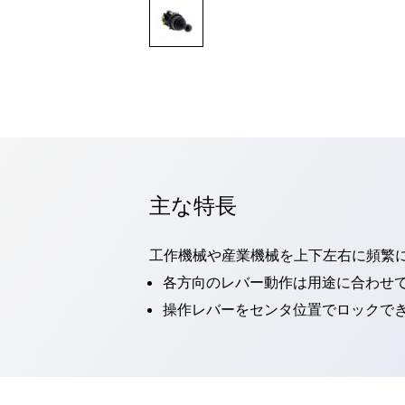
一覧を表示する
モビリティソリューション
セーフティホイールドライブ（SWD）
アシストホイールドライブ（AWD）
一覧を表示する
業界別
AGV/AMR
タブレットに安全機能を追加
安全対策の死角をなくし人身事故を防ぐ
主な特長
人とAGVとの突発的な接触への対策
無人搬送車の低床化と安全性を両立
この表示器がAGVに向く理由
移動式ロボットの安全対策
工作機械や産業機械を上下左右に頻繁
一覧を表示する
各方向のレバー動作は用途に合わせ
自動車
操作レバーをセンタ位置でロックでき
ロボットに潜むリスクを徹底検証
安全柵内の人的被害を削減
大型表示灯の統一で工数削減
小型装置の安全対策
水素ステーションに信頼のおける防爆対策を
E-モビリティの時代にむけて
リチウムイオン電池製造における金属（主に銅）混入対策