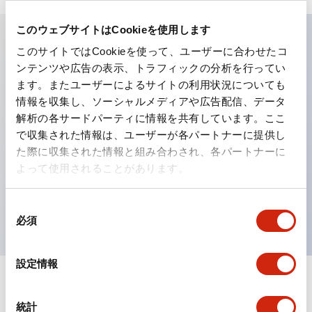
このウェブサイトはCookieを使用します
このサイトではCookieを使って、ユーザーに合わせたコ
主な特長
ンテンツや広告の表示、トラフィックの分析を行ってい
ます。またユーザーによるサイトの利用状況についても
工作機械や産業機械を上下左右に頻繁に方向転換させると
情報を収集し、ソーシャルメディアや広告配信、データ
解析の各サードパーティに情報を共有しています。ここ
きに、迅速・確実かつ自由自在にコントロールすることが
で収集された情報は、ユーザーが各パートナーに提供し
できます。
た際に収集された情報と組み合わされ、各パートナーに
各方向のレバー動作は用途に合わせて組み合わせ自由
よって使用されることがあります。
操作レバーをセンタ位置でロックできるインタロック付
を完備（ARNL形）
同
必須
意
の
選
設定情報
択
ドキュメントとファイル
統計