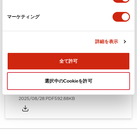
カタログ
CAD
マーケティング
ARN形モノレバースイッチ／CSシリーズカムスイッチ
詳細を表示
（日本語）
2025/08/28
.PDF
1.20MB
全て許可
選択中のCookieを許可
ARN形モノレバースイッチ／CSシリーズカムスイッチ
（英語）
2025/08/28
.PDF
592.88KB