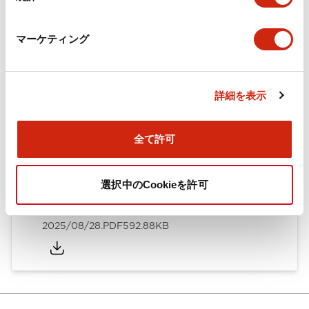
カタログ
CAD
規格・認証
技術文書
マーケティング
ARN形モノレバースイッチ／CSシリーズカムスイッチ
詳細を表示
（日本語）
2025/08/28
.PDF
1.20MB
全て許可
選択中のCookieを許可
ARN形モノレバースイッチ／CSシリーズカムスイッチ
（英語）
2025/08/28
.PDF
592.88KB