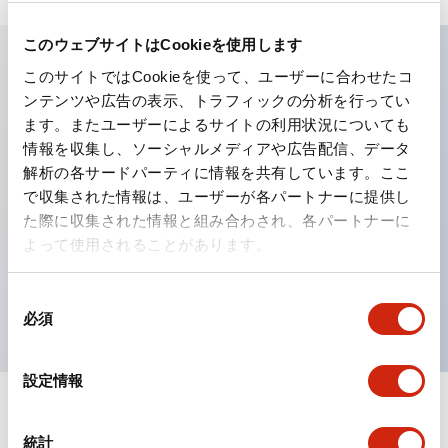
このウェブサイトはCookieを使用します
このサイトではCookieを使って、ユーザーに合わせたコ
主な特長
ンテンツや広告の表示、トラフィックの分析を行ってい
ます。またユーザーによるサイトの利用状況についても
工作機械や産業機械を上下左右に頻繁に方向転換させると
情報を収集し、ソーシャルメディアや広告配信、データ
解析の各サードパーティに情報を共有しています。ここ
きに、迅速・確実かつ自由自在にコントロールすることが
で収集された情報は、ユーザーが各パートナーに提供し
できます。
た際に収集された情報と組み合わされ、各パートナーに
各方向のレバー動作は用途に合わせて組み合わせ自由
よって使用されることがあります。
操作レバーをセンタ位置でロックできるインタロック付
を完備（ARNL形）
同
必須
意
の
選
設定情報
択
ドキュメントとファイル
統計