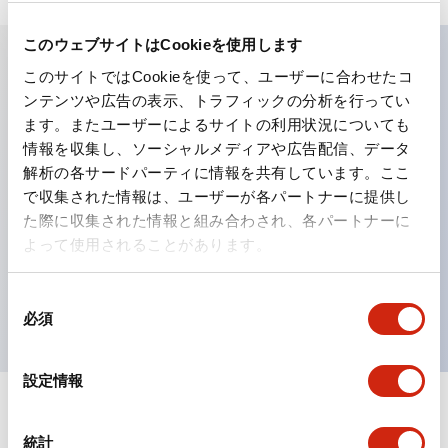
このウェブサイトはCookieを使用します
このサイトではCookieを使って、ユーザーに合わせたコ
主な特長
ンテンツや広告の表示、トラフィックの分析を行ってい
ます。またユーザーによるサイトの利用状況についても
工作機械や産業機械を上下左右に頻繁に方向転換させると
情報を収集し、ソーシャルメディアや広告配信、データ
解析の各サードパーティに情報を共有しています。ここ
きに、迅速・確実かつ自由自在にコントロールすることが
で収集された情報は、ユーザーが各パートナーに提供し
できます。
た際に収集された情報と組み合わされ、各パートナーに
各方向のレバー動作は用途に合わせて組み合わせ自由
よって使用されることがあります。
操作レバーをセンタ位置でロックできるインタロック付
を完備（ARNL形）
同
必須
意
の
選
設定情報
択
ドキュメントとファイル
統計