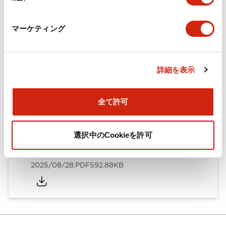
カタログ
CAD
規格・認証
技術文書
マーケティング
ARN形モノレバースイッチ／CSシリーズカムスイッチ
詳細を表示
（日本語）
2025/08/28
.PDF
1.20MB
全て許可
選択中のCookieを許可
ARN形モノレバースイッチ／CSシリーズカムスイッチ
（英語）
2025/08/28
.PDF
592.88KB