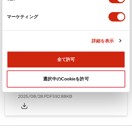
カタログ
CAD
規格・認証
技術文書
マーケティング
ARN形モノレバースイッチ／CSシリーズカムスイッチ
詳細を表示
（日本語）
2025/08/28
.PDF
1.20MB
全て許可
選択中のCookieを許可
ARN形モノレバースイッチ／CSシリーズカムスイッチ
（英語）
2025/08/28
.PDF
592.88KB