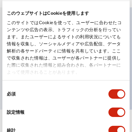
このウェブサイトはCookieを使用します
このサイトではCookieを使って、ユーザーに合わせたコ
主な特長
ンテンツや広告の表示、トラフィックの分析を行ってい
ます。またユーザーによるサイトの利用状況についても
工作機械や産業機械を上下左右に頻繁に方向転換させると
情報を収集し、ソーシャルメディアや広告配信、データ
解析の各サードパーティに情報を共有しています。ここ
きに、迅速・確実かつ自由自在にコントロールすることが
で収集された情報は、ユーザーが各パートナーに提供し
できます。
た際に収集された情報と組み合わされ、各パートナーに
各方向のレバー動作は用途に合わせて組み合わせ自由
よって使用されることがあります。
操作レバーをセンタ位置でロックできるインタロック付
を完備（ARNL形）
同
必須
意
の
選
設定情報
択
ドキュメントとファイル
統計