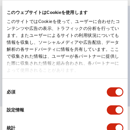
このウェブサイトはCookieを使用します
このサイトではCookieを使って、ユーザーに合わせたコ
主な特長
ンテンツや広告の表示、トラフィックの分析を行ってい
ます。またユーザーによるサイトの利用状況についても
工作機械や産業機械を上下左右に頻繁に方向転換させると
情報を収集し、ソーシャルメディアや広告配信、データ
解析の各サードパーティに情報を共有しています。ここ
きに、迅速・確実かつ自由自在にコントロールすることが
で収集された情報は、ユーザーが各パートナーに提供し
できます。
た際に収集された情報と組み合わされ、各パートナーに
各方向のレバー動作は用途に合わせて組み合わせ自由
よって使用されることがあります。
操作レバーをセンタ位置でロックできるインタロック付
を完備（ARNL形）
同
必須
意
の
選
設定情報
択
ドキュメントとファイル
統計