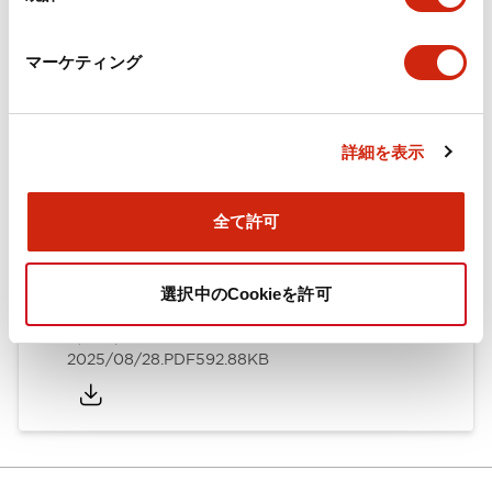
カタログ
CAD
規格・認証
技術文書
マーケティング
ARN形モノレバースイッチ／CSシリーズカムスイッチ
詳細を表示
（日本語）
2025/08/28
.PDF
1.20MB
全て許可
選択中のCookieを許可
ARN形モノレバースイッチ／CSシリーズカムスイッチ
（英語）
2025/08/28
.PDF
592.88KB