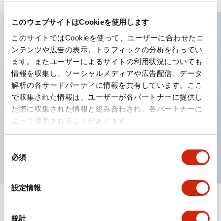
このウェブサイトはCookieを使用します
このサイトではCookieを使って、ユーザーに合わせたコ
主な特長
ンテンツや広告の表示、トラフィックの分析を行ってい
ます。またユーザーによるサイトの利用状況についても
工作機械や産業機械を上下左右に頻繁に方向転換させると
情報を収集し、ソーシャルメディアや広告配信、データ
解析の各サードパーティに情報を共有しています。ここ
きに、迅速・確実かつ自由自在にコントロールすることが
で収集された情報は、ユーザーが各パートナーに提供し
できます。
た際に収集された情報と組み合わされ、各パートナーに
各方向のレバー動作は用途に合わせて組み合わせ自由
よって使用されることがあります。
操作レバーをセンタ位置でロックできるインタロック付
を完備（ARNL形）
同
必須
意
の
選
設定情報
択
ドキュメントとファイル
統計