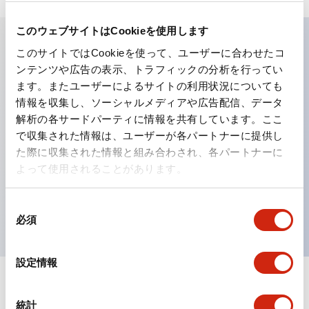
このウェブサイトはCookieを使用します
このサイトではCookieを使って、ユーザーに合わせたコ
主な特長
ンテンツや広告の表示、トラフィックの分析を行ってい
ます。またユーザーによるサイトの利用状況についても
工作機械や産業機械を上下左右に頻繁に方向転換させると
情報を収集し、ソーシャルメディアや広告配信、データ
解析の各サードパーティに情報を共有しています。ここ
きに、迅速・確実かつ自由自在にコントロールすることが
で収集された情報は、ユーザーが各パートナーに提供し
できます。
た際に収集された情報と組み合わされ、各パートナーに
各方向のレバー動作は用途に合わせて組み合わせ自由
よって使用されることがあります。
操作レバーをセンタ位置でロックできるインタロック付
を完備（ARNL形）
同
必須
意
の
選
設定情報
択
ドキュメントとファイル
統計