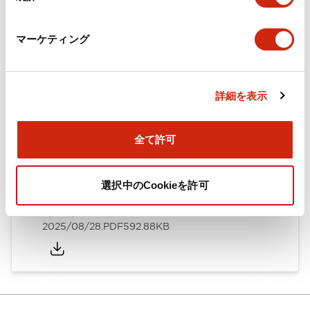
カタログ
CAD
規格・認証
技術文書
マーケティング
ARN形モノレバースイッチ／CSシリーズカムスイッチ
詳細を表示
（日本語）
2025/08/28
.PDF
1.20MB
全て許可
選択中のCookieを許可
ARN形モノレバースイッチ／CSシリーズカムスイッチ
（英語）
2025/08/28
.PDF
592.88KB