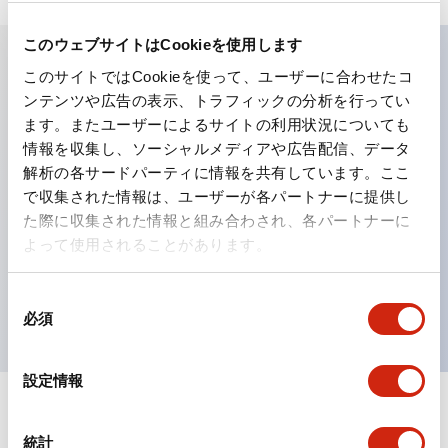
このウェブサイトはCookieを使用します
このサイトではCookieを使って、ユーザーに合わせたコ
主な特長
ンテンツや広告の表示、トラフィックの分析を行ってい
ます。またユーザーによるサイトの利用状況についても
工作機械や産業機械を上下左右に頻繁に方向転換させると
情報を収集し、ソーシャルメディアや広告配信、データ
解析の各サードパーティに情報を共有しています。ここ
きに、迅速・確実かつ自由自在にコントロールすることが
で収集された情報は、ユーザーが各パートナーに提供し
できます。
た際に収集された情報と組み合わされ、各パートナーに
各方向のレバー動作は用途に合わせて組み合わせ自由
よって使用されることがあります。
操作レバーをセンタ位置でロックできるインタロック付
を完備（ARNL形）
同
必須
意
の
選
設定情報
択
ドキュメントとファイル
統計