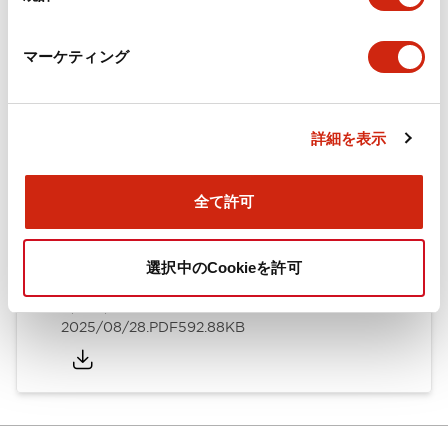
カタログ
CAD
規格・認証
技術文書
マーケティング
ARN形モノレバースイッチ／CSシリーズカムスイッチ
詳細を表示
（日本語）
2025/08/28
.PDF
1.20MB
全て許可
選択中のCookieを許可
ARN形モノレバースイッチ／CSシリーズカムスイッチ
（英語）
2025/08/28
.PDF
592.88KB