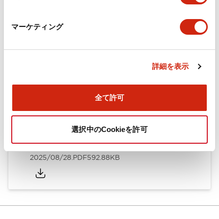
カタログ
CAD
規格・認証
技術文書
マーケティング
ARN形モノレバースイッチ／CSシリーズカムスイッチ
詳細を表示
（日本語）
2025/08/28
.PDF
1.20MB
全て許可
選択中のCookieを許可
ARN形モノレバースイッチ／CSシリーズカムスイッチ
（英語）
2025/08/28
.PDF
592.88KB