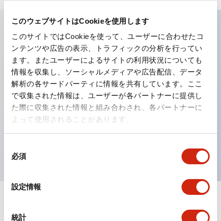
このウェブサイトはCookieを使用します
このサイトではCookieを使って、ユーザーに合わせたコ
主な特長
ンテンツや広告の表示、トラフィックの分析を行ってい
ます。またユーザーによるサイトの利用状況についても
工作機械や産業機械を上下左右に頻繁に方向転換させると
情報を収集し、ソーシャルメディアや広告配信、データ
解析の各サードパーティに情報を共有しています。ここ
きに、迅速・確実かつ自由自在にコントロールすることが
で収集された情報は、ユーザーが各パートナーに提供し
できます。
た際に収集された情報と組み合わされ、各パートナーに
各方向のレバー動作は用途に合わせて組み合わせ自由
よって使用されることがあります。
操作レバーをセンタ位置でロックできるインタロック付
を完備（ARNL形）
同
必須
意
の
選
設定情報
択
ドキュメントとファイル
統計