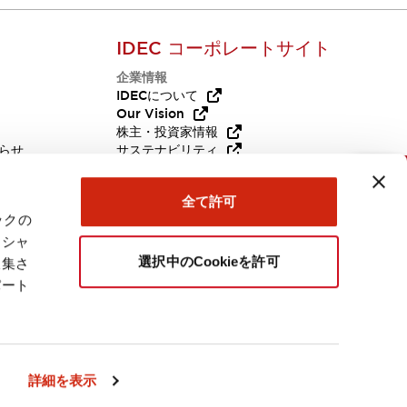
IDEC コーポレートサイト
企業情報
Q
IDECについて
Our Vision
株主・投資家情報
らせ
サステナビリティ
代替品
採用情報
お問い合わせ
全て許可
ックの
ーシャ
選択中のCookieを許可
収集さ
パート
日本
詳細を表示