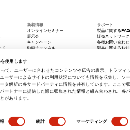
新着情報
サポート
オンラインセミナー
製品に関するFA
み
展示会
販売ネットワーク
キャンペーン
各種お問い合わせ
ード
動画チャンネル
製品に関するお知
技術コラム
販売中止品/推奨
IDEC ニュースレター
輸出該非判定
ieを使用します
機種選定システム
eを使って、ユーザーに合わせたコンテンツや広告の表示、トラフィ
たユーザーによるサイトの利用状況についても情報を収集し、ソ
データ解析の各サードパーティに情報を共有しています。ここで
各パートナーに提供した際に収集された情報と組み合わされ、各
ことがあります。
・ご使用に際してのご承諾事項
会員規約
報
統計
マーケティング
製品詳細
主な特長
ドキュメントとファイル