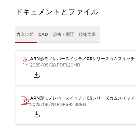
一覧を表示する
ドキュメントとファイル
工作機械
タッチパネルを市販タブレットに置き換えてコストダウン
小型の5,000Ｎの堅牢性に優れた安全スイッチで耐久性アップ
カタログ
CAD
規格・認証
技術文書
装置のコンパクト化につながる回路設計
工作機械のコスト削減のコツ
工作機械に小型化の可能性を見出す
デザイン視点で工作機械の付加価値をアップ
ARN形モノレバースイッチ／CSシリーズカムスイッチ
このLED照明が工作機械のワークに向く理由
2025/08/28
.PDF
1.20MB
機器の故障につながる「瞬停」を防ぐ
フラット照明で綺麗な加工面を確認
イネーブル装置で安全性を強化
一覧を表示する
ロボット
ARN形モノレバースイッチ／CSシリーズカムスイッチ
ティーチングペンダントを市販タブレットに置き換えるには
2025/08/28
.PDF
592.88KB
人とロボットの協働作業を一層安全で効率的に
協働ロボットのポテンシャルを発揮する安全対策
一覧を表示する
半導体