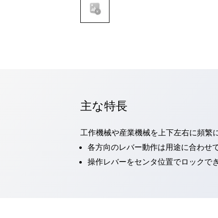
一覧を表示する
モビリティソリューション
セーフティホイールドライブ（SWD）
アシストホイールドライブ（AWD）
一覧を表示する
業界別
AGV/AMR
タブレットに安全機能を追加
安全対策の死角をなくし人身事故を防ぐ
主な特長
人とAGVとの突発的な接触への対策
無人搬送車の低床化と安全性を両立
工作機械や産業機械を上下左右に頻繁
この表示器がAGVに向く理由
移動式ロボットの安全対策
一覧を表示する
各方向のレバー動作は用途に合わせ
自動車
操作レバーをセンタ位置でロックでき
ロボットに潜むリスクを徹底検証
安全柵内の人的被害を削減
大型表示灯の統一で工数削減
小型装置の安全対策
水素ステーションに信頼のおける防爆対策を
E-モビリティの時代にむけて
リチウムイオン電池製造における金属（主に銅）混入対策