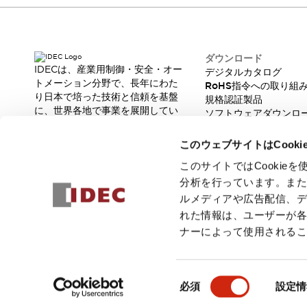
本質的な対策で爆発事故のリスクを抑える
半導体製造装置の設計自由度を高める方法
ダウンタイムを長引かせるスイッチ交換を瞬時に
安全規格への対応
ダウンロード
危険性の低い機械にカテゴリ2安全リレーモジュールの選択を
IDECは、産業用制御・安全・オー
デジタルカタログ
トメーション分野で、長年にわた
光電センサでは実現できなかった工数を削減する手段とは？
RoHS指令への取り組
り日本で培った技術と信頼を基盤
規格認証製品
一覧を表示する
に、世界各地で事業を展開してい
ソフトウェアダウンロ
業界別
一覧を表示する
ます。
脆弱性レポート
ソリューション
革新的な製品とソリューションを
このウェブサイトはCook
安全、そしてその先へ
通じて、製造現場の生産性と安全
性の向上に貢献し、人と社会の豊
IDECの安全コンセプト
このサイトではCooki
かな未来を支えます。
IDECの協調安全/Safety2.0
分析を行っています。ま
安全に関する法令・規格
ルメディアや広告配信、
基礎からわかる安全機器講座
れた情報は、ユーザーが
安全セミナー/安全コンサルティング
ナーによって使用される
SISTEMAとは
一覧を表示する
© 2026 IDEC株式会社
プライバシーポリシー
利用規約
ご注文
IIoT対応デバイス
RFID認証
同
制御パネルレス
必須
設定情
意
AGV/AMRの開発&導入促進