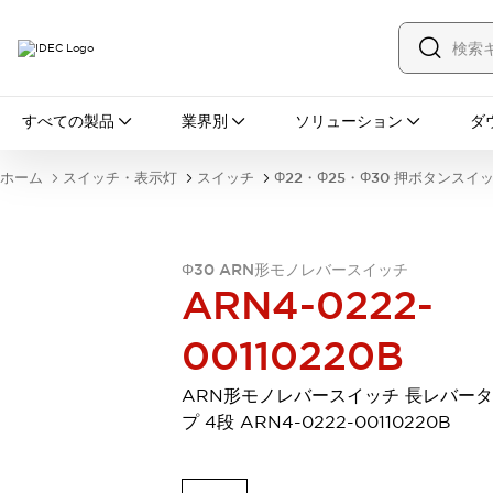
すべての製品
すべての製品
業界別
ソリューション
ダ
スイッチ・表示灯
スイッチ
表示灯・ブザー
ホーム
スイッチ・表示灯
スイッチ
Φ22・Φ25・Φ30 押ボタンスイ
一覧を表示する
安全・防爆機器
安全機器
防爆機器
一覧を表示する
インダストリアルコンポーネンツ
Φ30 ARN形モノレバースイッチ
ARN4-0222-
リレー・タイマ
端子台
電源機器
サーキットプロテクタ
LED照明
00110220B
一覧を表示する
オートメーション
ARN形モノレバースイッチ 長レバー
PLC
プログラマブル表示器
プ 4段 ARN4-0222-00110220B
産業用イーサネット
一覧を表示する
センシング
センサ
自動認識
イオナイザ