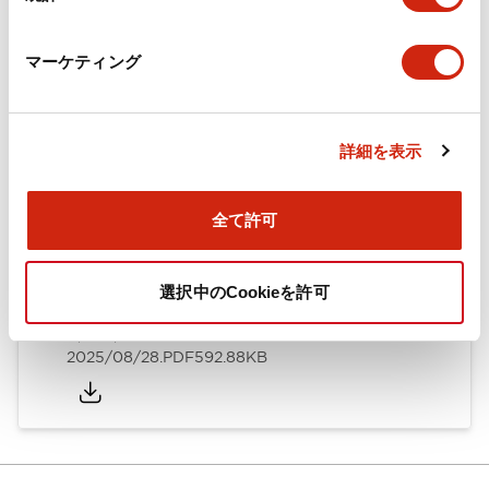
カタログ
CAD
規格・認証
技術文書
マーケティング
ARN形モノレバースイッチ／CSシリーズカムスイッチ
詳細を表示
（日本語）
2025/08/28
.PDF
1.20MB
全て許可
選択中のCookieを許可
ARN形モノレバースイッチ／CSシリーズカムスイッチ
（英語）
2025/08/28
.PDF
592.88KB