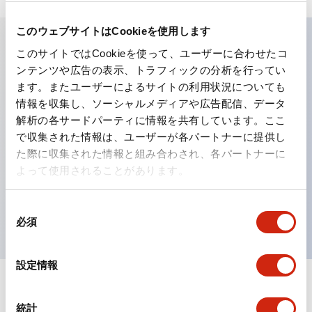
このウェブサイトはCookieを使用します
このサイトではCookieを使って、ユーザーに合わせたコ
主な特長
ンテンツや広告の表示、トラフィックの分析を行ってい
ます。またユーザーによるサイトの利用状況についても
工作機械や産業機械を上下左右に頻繁に方向転換させると
情報を収集し、ソーシャルメディアや広告配信、データ
解析の各サードパーティに情報を共有しています。ここ
きに、迅速・確実かつ自由自在にコントロールすることが
で収集された情報は、ユーザーが各パートナーに提供し
できます。
た際に収集された情報と組み合わされ、各パートナーに
各方向のレバー動作は用途に合わせて組み合わせ自由
よって使用されることがあります。
操作レバーをセンタ位置でロックできるインタロック付
を完備（ARNL形）
同
必須
意
の
選
設定情報
択
ドキュメントとファイル
統計