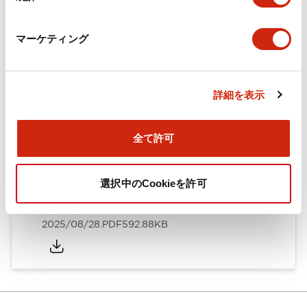
カタログ
CAD
規格・認証
技術文書
マーケティング
ARN形モノレバースイッチ／CSシリーズカムスイッチ
詳細を表示
（日本語）
2025/08/28
.PDF
1.20MB
全て許可
選択中のCookieを許可
ARN形モノレバースイッチ／CSシリーズカムスイッチ
（英語）
2025/08/28
.PDF
592.88KB