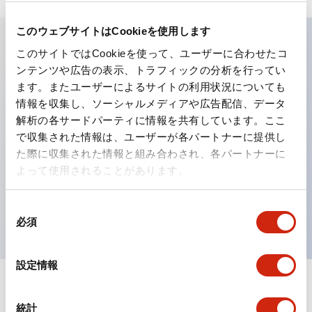
このウェブサイトはCookieを使用します
このサイトではCookieを使って、ユーザーに合わせたコ
主な特長
ンテンツや広告の表示、トラフィックの分析を行ってい
ます。またユーザーによるサイトの利用状況についても
工作機械や産業機械を上下左右に頻繁に方向転換させると
情報を収集し、ソーシャルメディアや広告配信、データ
解析の各サードパーティに情報を共有しています。ここ
きに、迅速・確実かつ自由自在にコントロールすることが
で収集された情報は、ユーザーが各パートナーに提供し
できます。
た際に収集された情報と組み合わされ、各パートナーに
各方向のレバー動作は用途に合わせて組み合わせ自由
よって使用されることがあります。
操作レバーをセンタ位置でロックできるインタロック付
を完備（ARNL形）
同
必須
意
の
選
設定情報
択
ドキュメントとファイル
統計