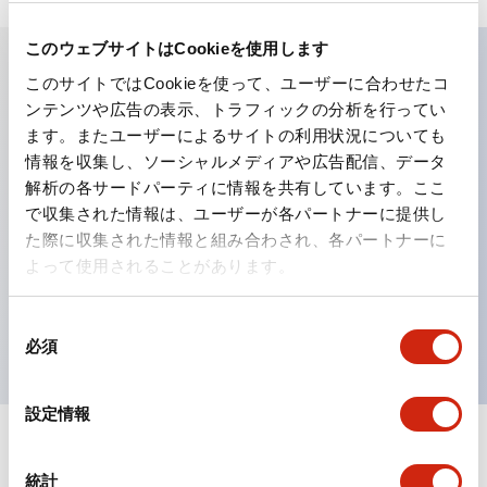
このウェブサイトはCookieを使用します
このサイトではCookieを使って、ユーザーに合わせたコ
主な特長
ンテンツや広告の表示、トラフィックの分析を行ってい
ます。またユーザーによるサイトの利用状況についても
工作機械や産業機械を上下左右に頻繁に方向転換させると
情報を収集し、ソーシャルメディアや広告配信、データ
解析の各サードパーティに情報を共有しています。ここ
きに、迅速・確実かつ自由自在にコントロールすることが
で収集された情報は、ユーザーが各パートナーに提供し
できます。
た際に収集された情報と組み合わされ、各パートナーに
各方向のレバー動作は用途に合わせて組み合わせ自由
よって使用されることがあります。
操作レバーをセンタ位置でロックできるインタロック付
を完備（ARNL形）
同
必須
意
の
選
設定情報
択
ドキュメントとファイル
統計