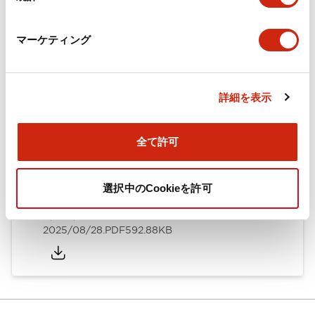
カタログ
CAD
規格・認証
技術文書
マーケティング
ARN形モノレバースイッチ／CSシリーズカムスイッチ
詳細を表示
（日本語）
2025/08/28
.PDF
1.20MB
全て許可
選択中のCookieを許可
ARN形モノレバースイッチ／CSシリーズカムスイッチ
（英語）
2025/08/28
.PDF
592.88KB