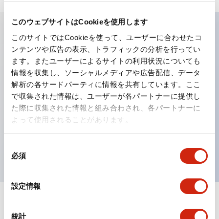
このウェブサイトはCookieを使用します
このサイトではCookieを使って、ユーザーに合わせたコ
主な特長
ンテンツや広告の表示、トラフィックの分析を行ってい
ます。またユーザーによるサイトの利用状況についても
工作機械や産業機械を上下左右に頻繁に方向転換させると
情報を収集し、ソーシャルメディアや広告配信、データ
解析の各サードパーティに情報を共有しています。ここ
きに、迅速・確実かつ自由自在にコントロールすることが
で収集された情報は、ユーザーが各パートナーに提供し
できます。
た際に収集された情報と組み合わされ、各パートナーに
各方向のレバー動作は用途に合わせて組み合わせ自由
よって使用されることがあります。
操作レバーをセンタ位置でロックできるインタロック付
を完備（ARNL形）
同
必須
意
の
選
設定情報
択
ドキュメントとファイル
統計