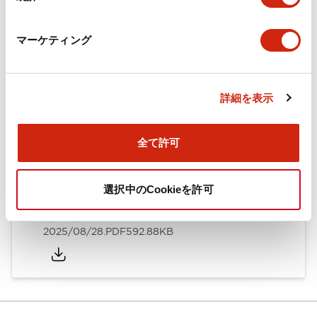
カタログ
CAD
規格・認証
技術文書
マーケティング
ARN形モノレバースイッチ／CSシリーズカムスイッチ
詳細を表示
（日本語）
2025/08/28
.PDF
1.20MB
全て許可
選択中のCookieを許可
ARN形モノレバースイッチ／CSシリーズカムスイッチ
（英語）
2025/08/28
.PDF
592.88KB