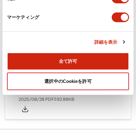
カタログ
CAD
規格・認証
技術文書
マーケティング
ARN形モノレバースイッチ／CSシリーズカムスイッチ
詳細を表示
（日本語）
2025/08/28
.PDF
1.20MB
全て許可
選択中のCookieを許可
ARN形モノレバースイッチ／CSシリーズカムスイッチ
（英語）
2025/08/28
.PDF
592.88KB