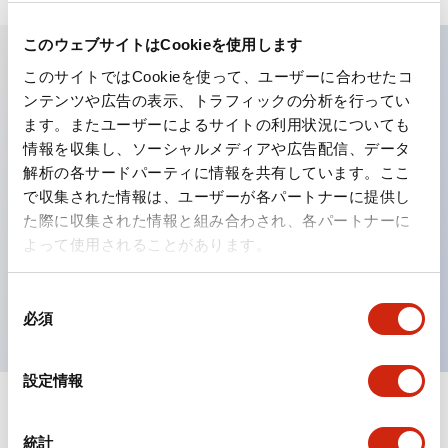
このウェブサイトはCookieを使用します
このサイトではCookieを使って、ユーザーに合わせたコ
主な特長
ンテンツや広告の表示、トラフィックの分析を行ってい
ます。またユーザーによるサイトの利用状況についても
工作機械や産業機械を上下左右に頻繁に方向転換させると
情報を収集し、ソーシャルメディアや広告配信、データ
解析の各サードパーティに情報を共有しています。ここ
きに、迅速・確実かつ自由自在にコントロールすることが
で収集された情報は、ユーザーが各パートナーに提供し
できます。
た際に収集された情報と組み合わされ、各パートナーに
各方向のレバー動作は用途に合わせて組み合わせ自由
よって使用されることがあります。
操作レバーをセンタ位置でロックできるインタロック付
を完備（ARNL形）
同
必須
意
の
選
設定情報
択
ドキュメントとファイル
統計