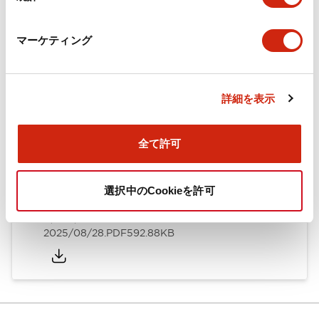
カタログ
CAD
規格・認証
技術文書
マーケティング
ARN形モノレバースイッチ／CSシリーズカムスイッチ
詳細を表示
（日本語）
2025/08/28
.PDF
1.20MB
全て許可
選択中のCookieを許可
ARN形モノレバースイッチ／CSシリーズカムスイッチ
（英語）
2025/08/28
.PDF
592.88KB