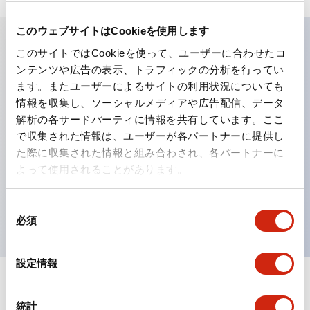
このウェブサイトはCookieを使用します
このサイトではCookieを使って、ユーザーに合わせたコ
主な特長
ンテンツや広告の表示、トラフィックの分析を行ってい
ます。またユーザーによるサイトの利用状況についても
工作機械や産業機械を上下左右に頻繁に方向転換させると
情報を収集し、ソーシャルメディアや広告配信、データ
解析の各サードパーティに情報を共有しています。ここ
きに、迅速・確実かつ自由自在にコントロールすることが
で収集された情報は、ユーザーが各パートナーに提供し
できます。
た際に収集された情報と組み合わされ、各パートナーに
各方向のレバー動作は用途に合わせて組み合わせ自由
よって使用されることがあります。
操作レバーをセンタ位置でロックできるインタロック付
を完備（ARNL形）
同
必須
意
の
選
設定情報
択
ドキュメントとファイル
統計