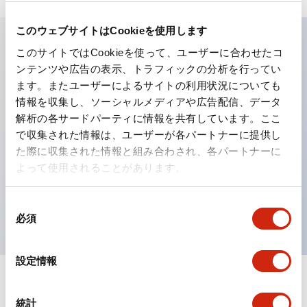
このウェブサイトはCookieを使用します
このサイトではCookieを使って、ユーザーに合わせたコ
主な特長
ンテンツや広告の表示、トラフィックの分析を行ってい
ます。またユーザーによるサイトの利用状況についても
工作機械や産業機械を上下左右に頻繁に方向転換させると
情報を収集し、ソーシャルメディアや広告配信、データ
解析の各サードパーティに情報を共有しています。ここ
きに、迅速・確実かつ自由自在にコントロールすることが
で収集された情報は、ユーザーが各パートナーに提供し
できます。
た際に収集された情報と組み合わされ、各パートナーに
各方向のレバー動作は用途に合わせて組み合わせ自由
よって使用されることがあります。
操作レバーをセンタ位置でロックできるインタロック付
を完備（ARNL形）
同
必須
意
の
選
設定情報
択
ドキュメントとファイル
統計