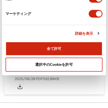
カタログ
CAD
規格・認証
技術文書
マーケティング
ARN形モノレバースイッチ／CSシリーズカムスイッチ
詳細を表示
（日本語）
2025/08/28
.PDF
1.20MB
全て許可
選択中のCookieを許可
ARN形モノレバースイッチ／CSシリーズカムスイッチ
（英語）
2025/08/28
.PDF
592.88KB