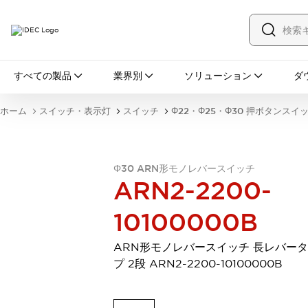
すべての製品
すべての製品
業界別
ソリューション
ダ
スイッチ・表示灯
スイッチ
表示灯・ブザー
ホーム
スイッチ・表示灯
スイッチ
Φ22・Φ25・Φ30 押ボタンスイ
一覧を表示する
安全・防爆機器
安全機器
防爆機器
一覧を表示する
インダストリアルコンポーネンツ
Φ30 ARN形モノレバースイッチ
ARN2-2200-
リレー・タイマ
端子台
電源機器
サーキットプロテクタ
LED照明
10100000B
一覧を表示する
オートメーション
ARN形モノレバースイッチ 長レバー
PLC
プログラマブル表示器
プ 2段 ARN2-2200-10100000B
産業用イーサネット
一覧を表示する
センシング
センサ
自動認識
イオナイザ