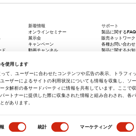
新着情報
サポート
オンラインセミナー
製品に関するFA
み
展示会
販売ネットワーク
キャンペーン
各種お問い合わせ
ード
動画チャンネル
製品に関するお知
技術コラム
販売中止品/推奨
IDEC ニュースレター
輸出該非判定
ieを使用します
機種選定システム
eを使って、ユーザーに合わせたコンテンツや広告の表示、トラフィ
たユーザーによるサイトの利用状況についても情報を収集し、ソ
データ解析の各サードパーティに情報を共有しています。ここで
各パートナーに提供した際に収集された情報と組み合わされ、各
ことがあります。
・ご使用に際してのご承諾事項
会員規約
報
統計
マーケティング
製品詳細
主な特長
ドキュメントとファイル