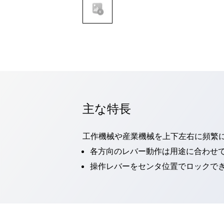
一覧を表示する
モビリティソリューション
セーフティホイールドライブ（SWD）
アシストホイールドライブ（AWD）
一覧を表示する
業界別
AGV/AMR
タブレットに安全機能を追加
安全対策の死角をなくし人身事故を防ぐ
主な特長
人とAGVとの突発的な接触への対策
無人搬送車の低床化と安全性を両立
工作機械や産業機械を上下左右に頻繁
この表示器がAGVに向く理由
移動式ロボットの安全対策
一覧を表示する
各方向のレバー動作は用途に合わせ
自動車
操作レバーをセンタ位置でロックでき
ロボットに潜むリスクを徹底検証
安全柵内の人的被害を削減
大型表示灯の統一で工数削減
小型装置の安全対策
水素ステーションに信頼のおける防爆対策を
E-モビリティの時代にむけて
リチウムイオン電池製造における金属（主に銅）混入対策