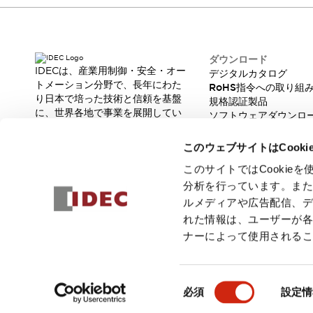
本質的な対策で爆発事故のリスクを抑える
半導体製造装置の設計自由度を高める方法
ダウンタイムを長引かせるスイッチ交換を瞬時に
安全規格への対応
ダウンロード
危険性の低い機械にカテゴリ2安全リレーモジュールの選択を
IDECは、産業用制御・安全・オー
デジタルカタログ
トメーション分野で、長年にわた
光電センサでは実現できなかった工数を削減する手段とは？
RoHS指令への取り組
り日本で培った技術と信頼を基盤
規格認証製品
一覧を表示する
に、世界各地で事業を展開してい
ソフトウェアダウンロ
業界別
一覧を表示する
ます。
脆弱性レポート
ソリューション
革新的な製品とソリューションを
このウェブサイトはCook
安全、そしてその先へ
通じて、製造現場の生産性と安全
性の向上に貢献し、人と社会の豊
IDECの安全コンセプト
このサイトではCooki
かな未来を支えます。
IDECの協調安全/Safety2.0
分析を行っています。ま
安全に関する法令・規格
ルメディアや広告配信、
基礎からわかる安全機器講座
れた情報は、ユーザーが
安全セミナー/安全コンサルティング
ナーによって使用される
SISTEMAとは
一覧を表示する
© 2026 IDEC株式会社
プライバシーポリシー
利用規約
ご注文
IIoT対応デバイス
RFID認証
同
制御パネルレス
必須
設定情
意
AGV/AMRの開発&導入促進