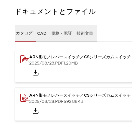
一覧を表示する
ドキュメントとファイル
工作機械
タッチパネルを市販タブレットに置き換えてコストダウン
小型の5,000Ｎの堅牢性に優れた安全スイッチで耐久性アップ
カタログ
CAD
規格・認証
技術文書
装置のコンパクト化につながる回路設計
工作機械のコスト削減のコツ
工作機械に小型化の可能性を見出す
デザイン視点で工作機械の付加価値をアップ
ARN形モノレバースイッチ／CSシリーズカムスイッチ
このLED照明が工作機械のワークに向く理由
2025/08/28
.PDF
1.20MB
機器の故障につながる「瞬停」を防ぐ
フラット照明で綺麗な加工面を確認
イネーブル装置で安全性を強化
一覧を表示する
ロボット
ARN形モノレバースイッチ／CSシリーズカムスイッチ
ティーチングペンダントを市販タブレットに置き換えるには
2025/08/28
.PDF
592.88KB
人とロボットの協働作業を一層安全で効率的に
協働ロボットのポテンシャルを発揮する安全対策
一覧を表示する
半導体