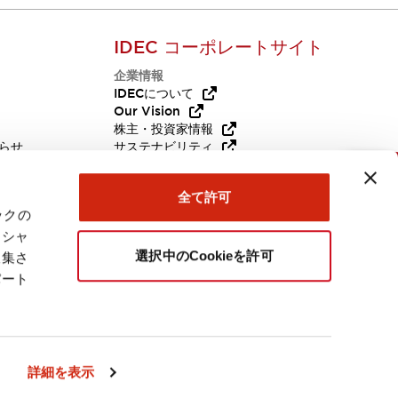
IDEC コーポレートサイト
企業情報
Q
IDECについて
Our Vision
株主・投資家情報
らせ
サステナビリティ
代替品
採用情報
お問い合わせ
全て許可
ックの
ーシャ
選択中のCookieを許可
収集さ
パート
日本
詳細を表示