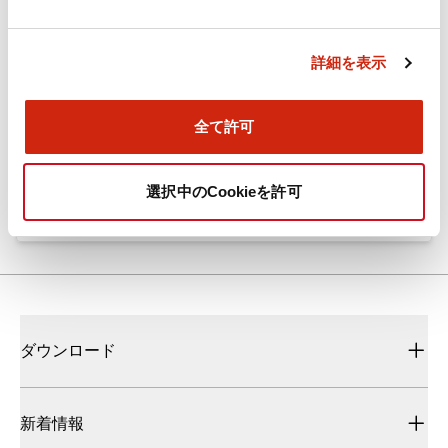
カタログ
CAD
規格・認証
技術文書
詳細を表示
全て許可
ARN形モノレバースイッチ／CSシリーズカムスイッチ
（日本語）
2025/08/28
.PDF
1.20MB
選択中のCookieを許可
ダウンロード
新着情報