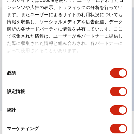
このサイトではCookieを使って、ユーザーに合わせたコ
ンテンツや広告の表示、トラフィックの分析を行ってい
ます。またユーザーによるサイトの利用状況についても
情報を収集し、ソーシャルメディアや広告配信、データ
主な特長
解析の各サードパーティに情報を共有しています。ここ
で収集された情報は、ユーザーが各パートナーに提供し
た際に収集された情報と組み合わされ、各パートナーに
工作機械や産業機械を上下左右に頻繁に方向転換させると
よって使用されることがあります。
きに、迅速・確実かつ自由自在にコントロールすることが
できます。
同
各方向のレバー動作は用途に合わせて組み合わせ自由
必須
意
操作レバーをセンタ位置でロックできるインタロック付
の
選
を完備（ARNL形）
設定情報
択
統計
ドキュメントとファイル
マーケティング