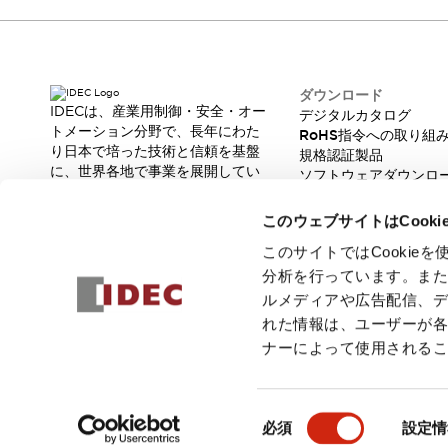
本質的な対策で爆発事故のリスクを抑える
半導体製造装置の設計自由度を高める方法
ダウンタイムを長引かせるスイッチ交換を瞬時に
安全規格への対応
ダウンロード
危険性の低い機械にカテゴリ2安全リレーモジュールの選択を
IDECは、産業用制御・安全・オー
デジタルカタログ
光電センサでは実現できなかった工数を削減する手段とは？
トメーション分野で、長年にわた
RoHS指令への取り組
一覧を表示する
り日本で培った技術と信頼を基盤
規格認証製品
業界別
一覧を表示する
に、世界各地で事業を展開してい
ソフトウェアダウンロ
ます。
ソリューション
脆弱性レポート
革新的な製品とソリューションを
安全、そしてその先へ
このウェブサイトはCook
通じて、製造現場の生産性と安全
IDECの安全コンセプト
性の向上に貢献し、人と社会の豊
このサイトではCooki
IDECの協調安全/Safety2.0
かな未来を支えます。
分析を行っています。ま
安全に関する法令・規格
ルメディアや広告配信、
基礎からわかる安全機器講座
れた情報は、ユーザーが
安全セミナー/安全コンサルティング
ナーによって使用される
SISTEMAとは
一覧を表示する
IIoT対応デバイス
RFID認証
© 2026 IDEC株式会社
プライバシーポリシー
利用規約
ご注文
制御パネルレス
同
必須
設定情
AGV/AMRの開発&導入促進
意