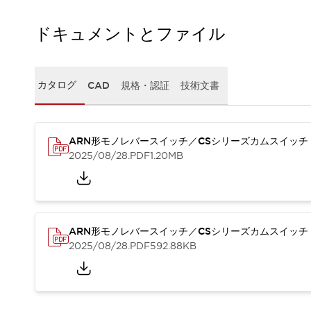
一覧を表示する
工作機械
ドキュメントとファイル
タッチパネルを市販タブレットに置き換えてコストダウン
小型の5,000Ｎの堅牢性に優れた安全スイッチで耐久性アップ
装置のコンパクト化につながる回路設計
カタログ
CAD
規格・認証
技術文書
工作機械のコスト削減のコツ
工作機械に小型化の可能性を見出す
デザイン視点で工作機械の付加価値をアップ
ARN形モノレバースイッチ／CSシリーズカムスイッチ
このLED照明が工作機械のワークに向く理由
2025/08/28
.PDF
1.20MB
機器の故障につながる「瞬停」を防ぐ
フラット照明で綺麗な加工面を確認
イネーブル装置で安全性を強化
一覧を表示する
ロボット
ティーチングペンダントを市販タブレットに置き換えるには
ARN形モノレバースイッチ／CSシリーズカムスイッチ
人とロボットの協働作業を一層安全で効率的に
2025/08/28
.PDF
592.88KB
協働ロボットのポテンシャルを発揮する安全対策
一覧を表示する
半導体