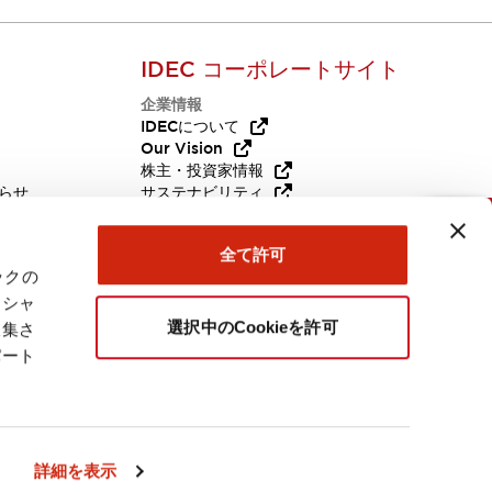
IDEC コーポレートサイト
企業情報
Q
IDECについて
Our Vision
株主・投資家情報
らせ
サステナビリティ
代替品
採用情報
お問い合わせ
全て許可
ックの
ーシャ
選択中のCookieを許可
収集さ
パート
日本
詳細を表示