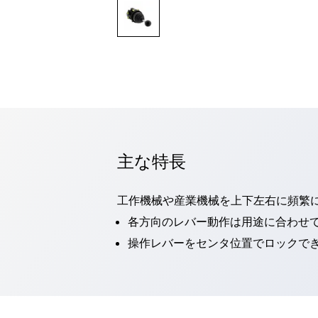
一覧を表示する
モビリティソリューション
セーフティホイールドライブ（SWD）
アシストホイールドライブ（AWD）
一覧を表示する
業界別
AGV/AMR
タブレットに安全機能を追加
安全対策の死角をなくし人身事故を防ぐ
主な特長
人とAGVとの突発的な接触への対策
無人搬送車の低床化と安全性を両立
この表示器がAGVに向く理由
移動式ロボットの安全対策
工作機械や産業機械を上下左右に頻繁
一覧を表示する
各方向のレバー動作は用途に合わせ
自動車
操作レバーをセンタ位置でロックでき
ロボットに潜むリスクを徹底検証
安全柵内の人的被害を削減
大型表示灯の統一で工数削減
小型装置の安全対策
水素ステーションに信頼のおける防爆対策を
E-モビリティの時代にむけて
リチウムイオン電池製造における金属（主に銅）混入対策