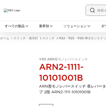
すべての製品
すべての製品
業界別
ソリューション
ダ
スイッチ・表示灯
スイッチ
表示灯・ブザー
ホーム
スイッチ・表示灯
スイッチ
Φ22・Φ25・Φ30 押ボタンスイ
一覧を表示する
安全・防爆機器
安全機器
防爆機器
一覧を表示する
インダストリアルコンポーネンツ
Φ30 ARN形モノレバースイッチ
リレー・タイマ
端子台
電源機器
ARN2-1111-
サーキットプロテクタ
LED照明
10101001B
一覧を表示する
オートメーション
PLC
プログラマブル表示器
ARN形モノレバースイッチ 長レバー
産業用イーサネット
一覧を表示する
プ 2段 ARN2-1111-10101001B
センシング
センサ
自動認識
イオナイザ