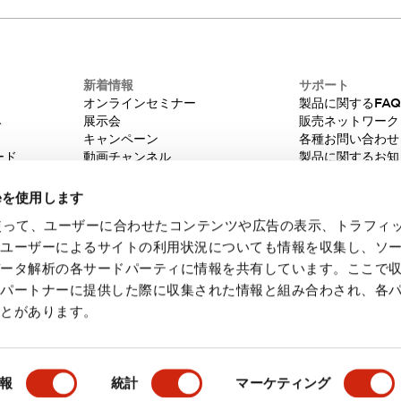
新着情報
サポート
オンラインセミナー
製品に関するFA
み
展示会
販売ネットワーク
キャンペーン
各種お問い合わせ
ード
動画チャンネル
製品に関するお知
技術コラム
販売中止品/推奨
IDEC ニュースレター
輸出該非判定
ieを使用します
機種選定システム
eを使って、ユーザーに合わせたコンテンツや広告の表示、トラフィ
たユーザーによるサイトの利用状況についても情報を収集し、ソ
データ解析の各サードパーティに情報を共有しています。ここで
各パートナーに提供した際に収集された情報と組み合わされ、各
ことがあります。
・ご使用に際してのご承諾事項
会員規約
報
統計
マーケティング
製品詳細
主な特長
ドキュメントとファイル