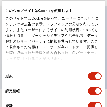
このウェブサイトはCookieを使用します
このサイトではCookieを使って、ユーザーに合わせたコ
主な特長
ンテンツや広告の表示、トラフィックの分析を行ってい
ます。またユーザーによるサイトの利用状況についても
工作機械や産業機械を上下左右に頻繁に方向転換させると
情報を収集し、ソーシャルメディアや広告配信、データ
解析の各サードパーティに情報を共有しています。ここ
きに、迅速・確実かつ自由自在にコントロールすることが
で収集された情報は、ユーザーが各パートナーに提供し
できます。
た際に収集された情報と組み合わされ、各パートナーに
各方向のレバー動作は用途に合わせて組み合わせ自由
よって使用されることがあります。
操作レバーをセンタ位置でロックできるインタロック付
を完備（ARNL形）
同
必須
意
の
選
設定情報
択
ドキュメントとファイル
統計