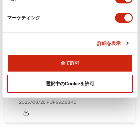
カタログ
CAD
規格・認証
技術文書
マーケティング
ARN形モノレバースイッチ／CSシリーズカムスイッチ
詳細を表示
（日本語）
2025/08/28
.PDF
1.20MB
全て許可
選択中のCookieを許可
ARN形モノレバースイッチ／CSシリーズカムスイッチ
（英語）
2025/08/28
.PDF
592.88KB