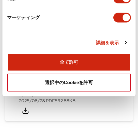
カタログ
CAD
規格・認証
技術文書
マーケティング
ARN形モノレバースイッチ／CSシリーズカムスイッチ
詳細を表示
（日本語）
2025/08/28
.PDF
1.20MB
全て許可
選択中のCookieを許可
ARN形モノレバースイッチ／CSシリーズカムスイッチ
（英語）
2025/08/28
.PDF
592.88KB