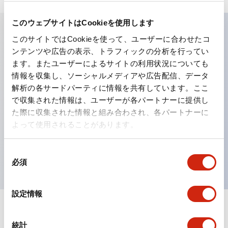
このウェブサイトはCookieを使用します
このサイトではCookieを使って、ユーザーに合わせたコ
主な特長
ンテンツや広告の表示、トラフィックの分析を行ってい
ます。またユーザーによるサイトの利用状況についても
工作機械や産業機械を上下左右に頻繁に方向転換させると
情報を収集し、ソーシャルメディアや広告配信、データ
解析の各サードパーティに情報を共有しています。ここ
きに、迅速・確実かつ自由自在にコントロールすることが
で収集された情報は、ユーザーが各パートナーに提供し
できます。
た際に収集された情報と組み合わされ、各パートナーに
各方向のレバー動作は用途に合わせて組み合わせ自由
よって使用されることがあります。
操作レバーをセンタ位置でロックできるインタロック付
を完備（ARNL形）
同
必須
意
の
選
設定情報
択
ドキュメントとファイル
統計