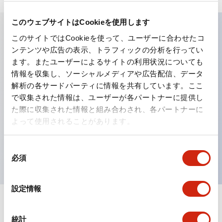
このウェブサイトはCookieを使用します
このサイトではCookieを使って、ユーザーに合わせたコ
主な特長
ンテンツや広告の表示、トラフィックの分析を行ってい
ます。またユーザーによるサイトの利用状況についても
工作機械や産業機械を上下左右に頻繁に方向転換させると
情報を収集し、ソーシャルメディアや広告配信、データ
解析の各サードパーティに情報を共有しています。ここ
きに、迅速・確実かつ自由自在にコントロールすることが
で収集された情報は、ユーザーが各パートナーに提供し
できます。
た際に収集された情報と組み合わされ、各パートナーに
各方向のレバー動作は用途に合わせて組み合わせ自由
よって使用されることがあります。
操作レバーをセンタ位置でロックできるインタロック付
を完備（ARNL形）
同
必須
意
の
選
設定情報
択
ドキュメントとファイル
統計