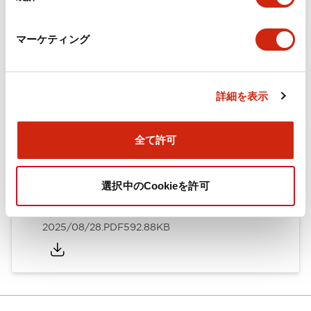
カタログ
CAD
規格・認証
技術文書
マーケティング
ARN形モノレバースイッチ／CSシリーズカムスイッチ
詳細を表示
（日本語）
2025/08/28
.PDF
1.20MB
全て許可
選択中のCookieを許可
ARN形モノレバースイッチ／CSシリーズカムスイッチ
（英語）
2025/08/28
.PDF
592.88KB