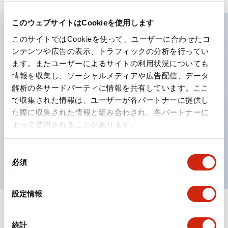
このウェブサイトはCookieを使用します
このサイトではCookieを使って、ユーザーに合わせたコ
主な特長
ンテンツや広告の表示、トラフィックの分析を行ってい
ます。またユーザーによるサイトの利用状況についても
工作機械や産業機械を上下左右に頻繁に方向転換させると
情報を収集し、ソーシャルメディアや広告配信、データ
解析の各サードパーティに情報を共有しています。ここ
きに、迅速・確実かつ自由自在にコントロールすることが
で収集された情報は、ユーザーが各パートナーに提供し
できます。
た際に収集された情報と組み合わされ、各パートナーに
各方向のレバー動作は用途に合わせて組み合わせ自由
よって使用されることがあります。
操作レバーをセンタ位置でロックできるインタロック付
を完備（ARNL形）
同
必須
意
の
選
設定情報
択
ドキュメントとファイル
統計