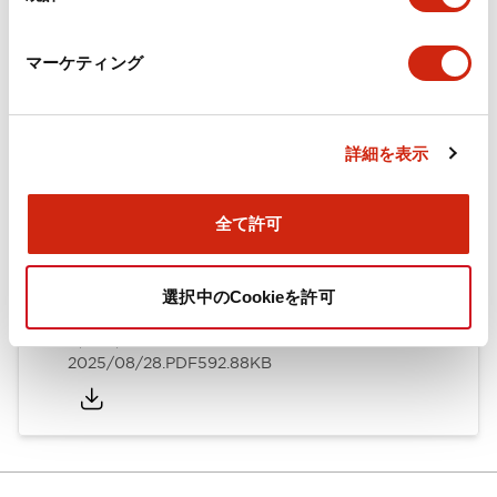
カタログ
CAD
規格・認証
技術文書
マーケティング
ARN形モノレバースイッチ／CSシリーズカムスイッチ
詳細を表示
（日本語）
2025/08/28
.PDF
1.20MB
全て許可
選択中のCookieを許可
ARN形モノレバースイッチ／CSシリーズカムスイッチ
（英語）
2025/08/28
.PDF
592.88KB