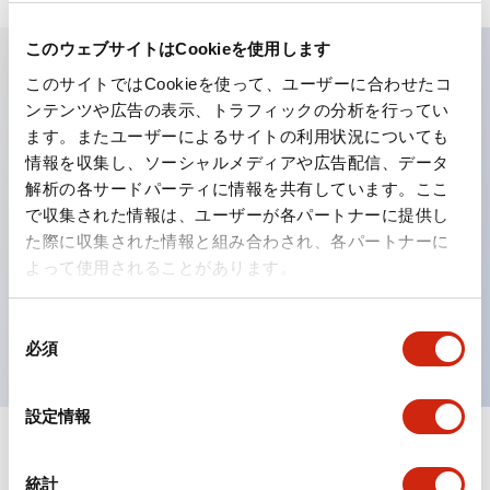
このウェブサイトはCookieを使用します
このサイトではCookieを使って、ユーザーに合わせたコ
主な特長
ンテンツや広告の表示、トラフィックの分析を行ってい
ます。またユーザーによるサイトの利用状況についても
工作機械や産業機械を上下左右に頻繁に方向転換させると
情報を収集し、ソーシャルメディアや広告配信、データ
解析の各サードパーティに情報を共有しています。ここ
きに、迅速・確実かつ自由自在にコントロールすることが
で収集された情報は、ユーザーが各パートナーに提供し
できます。
た際に収集された情報と組み合わされ、各パートナーに
各方向のレバー動作は用途に合わせて組み合わせ自由
よって使用されることがあります。
操作レバーをセンタ位置でロックできるインタロック付
を完備（ARNL形）
同
必須
意
の
選
設定情報
択
ドキュメントとファイル
統計