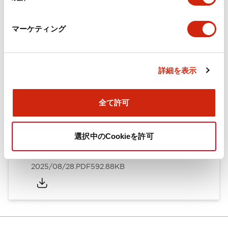
カタログ
CAD
規格・認証
技術文書
マーケティング
ARN形モノレバースイッチ／CSシリーズカムスイッチ
詳細を表示
（日本語）
2025/08/28
.PDF
1.20MB
全て許可
選択中のCookieを許可
ARN形モノレバースイッチ／CSシリーズカムスイッチ
（英語）
2025/08/28
.PDF
592.88KB