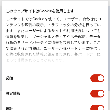
このウェブサイトはCookieを使用します
このサイトではCookieを使って、ユーザーに合わせたコ
主な特長
ンテンツや広告の表示、トラフィックの分析を行ってい
ます。またユーザーによるサイトの利用状況についても
工作機械や産業機械を上下左右に頻繁に方向転換させると
情報を収集し、ソーシャルメディアや広告配信、データ
解析の各サードパーティに情報を共有しています。ここ
きに、迅速・確実かつ自由自在にコントロールすることが
で収集された情報は、ユーザーが各パートナーに提供し
できます。
た際に収集された情報と組み合わされ、各パートナーに
各方向のレバー動作は用途に合わせて組み合わせ自由
よって使用されることがあります。
操作レバーをセンタ位置でロックできるインタロック付
を完備（ARNL形）
同
必須
意
の
選
設定情報
択
ドキュメントとファイル
統計