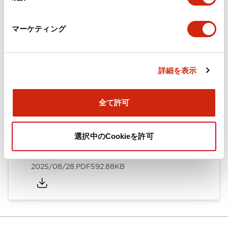
カタログ
CAD
規格・認証
技術文書
マーケティング
ARN形モノレバースイッチ／CSシリーズカムスイッチ
詳細を表示
（日本語）
2025/08/28
.PDF
1.20MB
全て許可
選択中のCookieを許可
ARN形モノレバースイッチ／CSシリーズカムスイッチ
（英語）
2025/08/28
.PDF
592.88KB