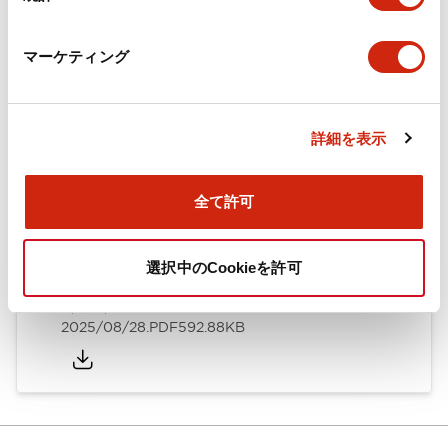
カタログ
CAD
規格・認証
技術文書
マーケティング
ARN形モノレバースイッチ／CSシリーズカムスイッチ
詳細を表示
（日本語）
2025/08/28
.PDF
1.20MB
全て許可
選択中のCookieを許可
ARN形モノレバースイッチ／CSシリーズカムスイッチ
（英語）
2025/08/28
.PDF
592.88KB