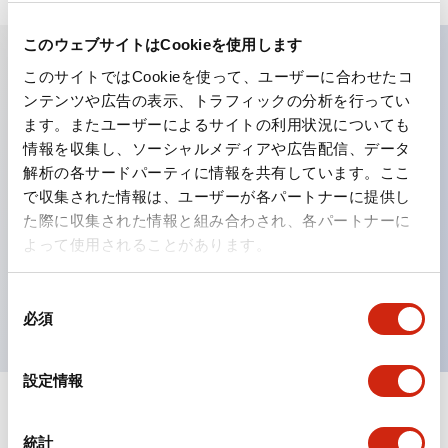
このウェブサイトはCookieを使用します
このサイトではCookieを使って、ユーザーに合わせたコ
主な特長
ンテンツや広告の表示、トラフィックの分析を行ってい
ます。またユーザーによるサイトの利用状況についても
工作機械や産業機械を上下左右に頻繁に方向転換させると
情報を収集し、ソーシャルメディアや広告配信、データ
解析の各サードパーティに情報を共有しています。ここ
きに、迅速・確実かつ自由自在にコントロールすることが
で収集された情報は、ユーザーが各パートナーに提供し
できます。
た際に収集された情報と組み合わされ、各パートナーに
各方向のレバー動作は用途に合わせて組み合わせ自由
よって使用されることがあります。
操作レバーをセンタ位置でロックできるインタロック付
を完備（ARNL形）
同
必須
意
の
選
設定情報
択
ドキュメントとファイル
統計